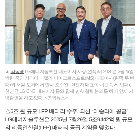
▲
김동명
LG에너지솔루션 대표이사 사장(왼쪽)이 2025년 3월26일
방한 중인 사티아 나델라 마이크로소프트(MS) 대표이사(왼쪽 두 번
째)와 서울 모처에서 만나 조주완 LG전자 대표이사(왼쪽 세 번째),
현신균 LG CNS 대표이사 등와 함께 만AI 협력 논의를 하기 앞서 기
념촬영을 하고 있다. <연합뉴스>
△6조 원 규모 LFP 배터리 수주, 외신 “테슬라에 공급”
LG에너지솔루션은 2025년 7월29일 5조9442억 원 규모
의 리튬인산철(LFP) 배터리 공급 계약을 맺었다.