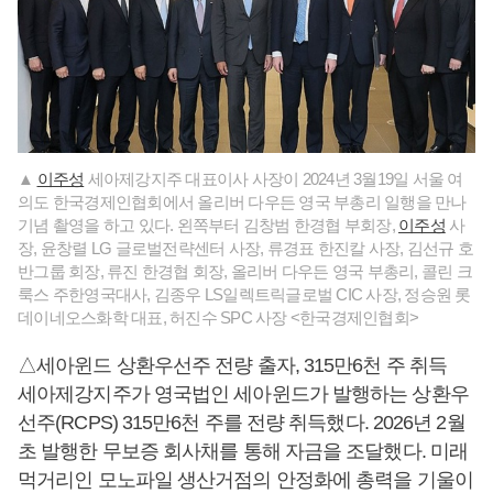
▲
이주성
세아제강지주 대표이사 사장이 2024년 3월19일 서울 여
의도 한국경제인협회에서 올리버 다우든 영국 부총리 일행을 만나
기념 촬영을 하고 있다. 왼쪽부터 김창범 한경협 부회장,
이주성
사
장, 윤창렬 LG 글로벌전략센터 사장, 류경표 한진칼 사장, 김선규 호
반그룹 회장, 류진 한경협 회장, 올리버 다우든 영국 부총리, 콜린 크
룩스 주한영국대사, 김종우 LS일렉트릭글로벌 CIC 사장, 정승원 롯
데이네오스화학 대표, 허진수 SPC 사장 <한국경제인협회>
△세아윈드 상환우선주 전량 출자, 315만6천 주 취득
세아제강지주가 영국법인 세아윈드가 발행하는 상환우
선주(RCPS) 315만6천 주를 전량 취득했다. 2026년 2월
초 발행한 무보증 회사채를 통해 자금을 조달했다. 미래
먹거리인 모노파일 생산거점의 안정화에 총력을 기울이