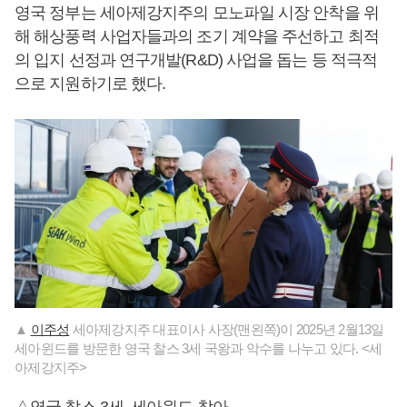
영국 정부는 세아제강지주의 모노파일 시장 안착을 위
해 해상풍력 사업자들과의 조기 계약을 주선하고 최적
의 입지 선정과 연구개발(R&D) 사업을 돕는 등 적극적
으로 지원하기로 했다.
▲
이주성
세아제강지주 대표이사 사장(맨왼쪽)이 2025년 2월13일
세아윈드를 방문한 영국 찰스 3세 국왕과 악수를 나누고 있다. <세
아제강지주>
△영국 찰스 3세, 세아윈드 찾아