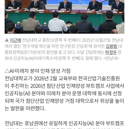
▲
이근배
전남대학교 총장(오른쪽 두 번째)이 2025년 10월27일 전남대
에서 열린 ‘연구개발 혁신을 위한 연구현장 간담회’에 참석한
김용범
대
통령정책실장(가운데)의 발언을 듣고 있다. 이날 간담회에는
하정우
청
와대 인공지능(AI)미래기획수석(왼쪽 두 번째)도 함께 했다. <전남대>
△AI·미래차 분야 인재 양성 거점
전남대학교가 2026년 2월 교육부와 한국산업기술진흥원
이 추진하는 2026년 첨단산업 인재양성 부트캠프 사업에서
인공지능(AI) 분야와 미래차 분야 운영 대학에 동시에 선정
되며 국가 첨단산업 인재양성 거점 대학으로서 위상을 높이
는 발판을 마련했다.
전남대는 호남권에선 유일하게 인공지능(AI) 분야 부트캠프