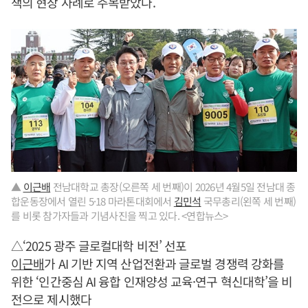
책의 현장 사례로 주목받았다.
▲
이근배
전남대학교 총장(오른쪽 세 번째)이 2026년 4월5일 전남대 종
합운동장에서 열린 5·18 마라톤대회에서
김민석
국무총리(왼쪽 세 번째)
를 비롯 참가자들과 기념사진을 찍고 있다. <연합뉴스>
△‘2025 광주 글로컬대학 비전’ 선포
이근배
가 AI 기반 지역 산업전환과 글로벌 경쟁력 강화를
위한 ‘인간중심 AI 융합 인재양성 교육·연구 혁신대학’을 비
전으로 제시했다