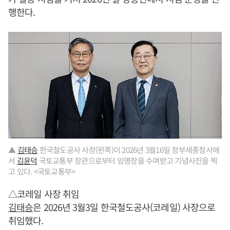
행한다.
▲
김태승
한국철도공사 사장(왼쪽)이 2026년 3월16일 정부세종청사에
서
김윤덕
국토교통부 장관으로부터 임명장을 수여받고 기념사진을 찍
고 있다. <국토교통부>
△코레일 사장 취임
김태승
은 2026년 3월3일 한국철도공사(코레일) 사장으로
취임했다.