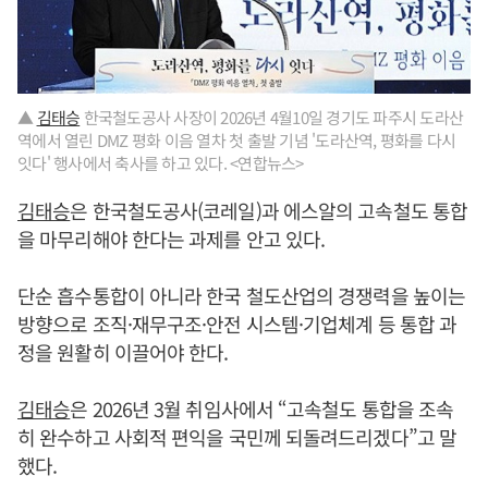
▲
김태승
한국철도공사 사장이 2026년 4월10일 경기도 파주시 도라산
역에서 열린 DMZ 평화 이음 열차 첫 출발 기념 '도라산역, 평화를 다시
잇다' 행사에서 축사를 하고 있다. <연합뉴스>
김태승
은 한국철도공사(코레일)과 에스알의 고속철도 통합
을 마무리해야 한다는 과제를 안고 있다.
단순 흡수통합이 아니라 한국 철도산업의 경쟁력을 높이는
방향으로 조직·재무구조·안전 시스템·기업체계 등 통합 과
정을 원활히 이끌어야 한다.
김태승
은 2026년 3월 취임사에서 “고속철도 통합을 조속
히 완수하고 사회적 편익을 국민께 되돌려드리겠다”고 말
했다.