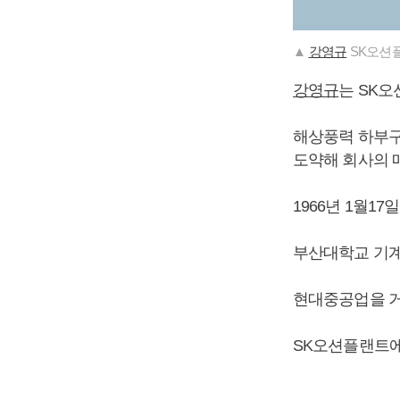
▲
강영규
SK오션플
강영규
는 SK
해상풍력 하부구
도약해 회사의 
1966년 1월17
부산대학교 기계
현대중공업을 
SK오션플랜트에