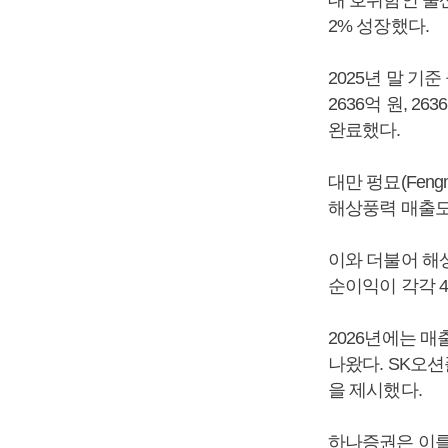
대 호위함인 울산급
2% 성장했다.
2025년 말 기준
2636억 원, 263
완료했다.
대만 펑묘(Fen
해상풍력 매출도 
이와 더불어 해
순이익이 각각 4
2026년에는 
나왔다. SK오션플
을 제시했다.
하나증권은 이를