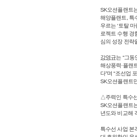
SK오션플랜트는
해양플랜트, 특수
우르는 ‘토탈 마
로젝트 수행 경
심의 성장 전략
강영규
는 “그동
해상풍력·플랜트
다”며 “조선업
SK오션플랜트만
△주력인 특수선
SK오션플랜트는 2
년도와 비교해 각각 
특수선 사업 본