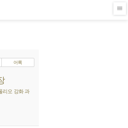
어록
장
폴리오 강화 과