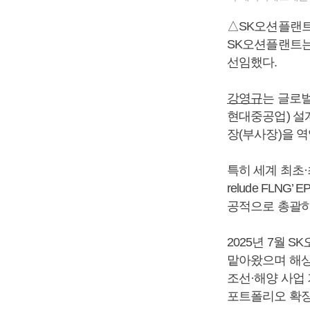
△SK오션플랜트
SK오션플랜트는 
선임했다.
강영규
는 글로
현대중공업) 설
장(부사장)을 역
특히 세계 최초·
relude FLNG
공적으로 총괄하며
2025년 7월
맡아왔으며 해상
조선·해양 사업 
포트폴리오 확장