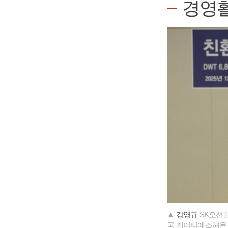
경영
▲
강영규
SK오션플
국 케이티에스해운 