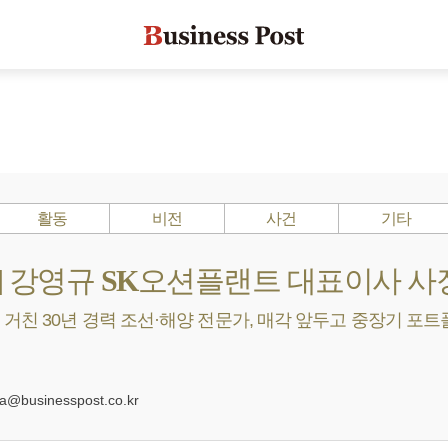
활동
비전
사건
기타
s ?] 강영규 SK오션플랜트 대표이사 사
거친 30년 경력 조선·해양 전문가, 매각 앞두고 중장기 포트
0
businesspost.co.kr