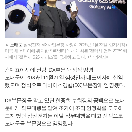
▲
노태문
삼성전자 MX사업부장 사장이 2025년 1월22일(현지시각)
미국 새너제이에 위치한 SAP센터에서 개최된 '갤럭시 언팩 2025' 행
사에서 '갤럭시 S25 시리즈'를 공개하고 있다. <삼성전자>
△대표이사에 선임, DX부문장 정식 임명
노태문
이 2025년 11월21일 삼성전자 대표이사에 선임
됐으며 정식으로 디바이스경험(DX)부문장에 임명됐다.
DX부문장을 맡고 있던
한종희
부회장의 공백으로
노태
문
에게 직무대행을 맡겨 조기에 조직 안정화를 도모하
고자 했던 삼성전자는 이날 직무대행을 떼고 정식으로
노태문
을 부문장으로 임명했다.