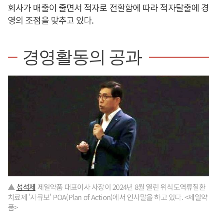
회사가 매출이 줄면서 적자로 전환함에 따라 적자탈출에 경
영의 조점을 맞추고 있다.
경영활동의 공과
▲
성석제
제일약품 대표이사 사장이 2024년 8월 열린 위식도역류질환
치료제 '자큐보' POA(Plan of Action)에서 인사말을 하고 있다. <제일약
품>