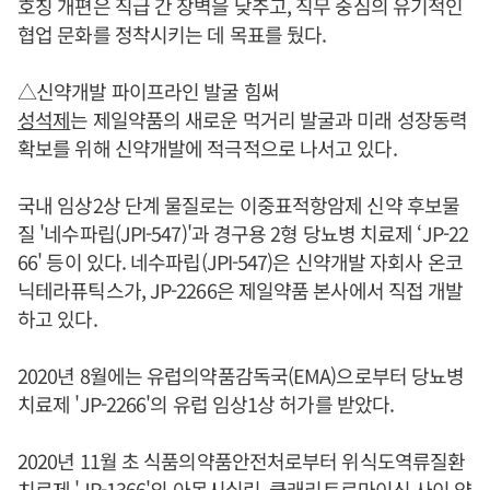
호칭 개편은 직급 간 장벽을 낮추고, 직무 중심의 유기적인
협업 문화를 정착시키는 데 목표를 뒀다.
△신약개발 파이프라인 발굴 힘써
성석제
는 제일약품의 새로운 먹거리 발굴과 미래 성장동력
확보를 위해 신약개발에 적극적으로 나서고 있다.
국내 임상2상 단계 물질로는 이중표적항암제 신약 후보물
질 '네수파립(JPI-547)'과 경구용 2형 당뇨병 치료제 ‘JP-22
66' 등이 있다. 네수파립(JPI-547)은 신약개발 자회사 온코
닉테라퓨틱스가, JP-2266은 제일약품 본사에서 직접 개발
하고 있다.
2020년 8월에는 유럽의약품감독국(EMA)으로부터 당뇨병
치료제 'JP-2266'의 유럽 임상1상 허가를 받았다.
2020년 11월 초 식품의약품안전처로부터 위식도역류질환
치료제 'JP-1366'의 아목시실린, 클래리트로마이신 사이 약