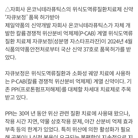
△자회사 온코닉테라퓨틱스의 위식도역류질환치료제 신약
‘자큐보정’ 품목 허가받아
제일약품의 신약개발 자회사 온코닉테라퓨틱스가 자체 개
발한 칼륨경쟁적 위산분비 억제제(P-CAB) 계열 위식도역류
질환 치료제 자큐보정(성분명 자스타프라잔)이 2024년 4월
식품의약품안전처로부터 국산 신약 37호로 품목허가를 받
았다.
자큐보정은 위식도역류질환과 소화성 궤양 치료에 사용하
는 P-CAB(칼륨 경쟁적 위산분비 억제제) 계열 신약이다. 기
존 PPI(프로톤펌프저해제)를 대체할 차세대 치료제로 주목
받고 있다.
PPI는 30여 년 동안 위산 관련 질환 치료에 사용돼 왔으나,
작용 시간 지연, 약물 상호작용 문제, 야간 산분비 억제 효과
부족 등의 한계가 있었다. 특히 위산에 의한 활성화가 필요
해 공복이나 식전 복용이 요구되는 불편함이 지속적으로 지