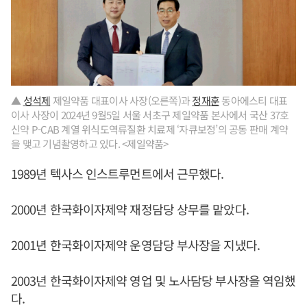
▲
성석제
제일약품 대표이사 사장(오른쪽)과
정재훈
동아에스티 대표
이사 사장이 2024년 9월5일 서울 서초구 제일약품 본사에서 국산 37호
신약 P-CAB 계열 위식도역류질환 치료제 ‘자큐보정’의 공동 판매 계약
을 맺고 기념촬영하고 있다. <제일약품>
1989년 텍사스 인스트루먼트에서 근무했다.
2000년 한국화이자제약 재정담당 상무를 맡았다.
2001년 한국화이자제약 운영담당 부사장을 지냈다.
2003년 한국화이자제약 영업 및 노사담당 부사장을 역임했
다.