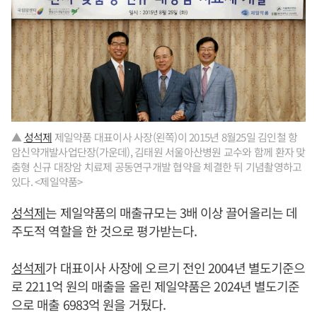
▲
성석제
제일약품 대표이사 사장(왼쪽)이 2015년 8월25일 김인철 항
암신약개발사업단장(가운데), 김태원 서울아산병원 교수와 함께 환자 맞
춤형 신규 대장암 치료제 공동연구개발 협약을 체결한 뒤 기념촬영하고
있다. <제일약품>
성석제
는 제일약품의 매출규모는 3배 이상 끌어올리는 데
주도적 역할을 한 것으로 평가받는다.
성석제
가 대표이사 사장에 오르기 전인 2004년 별도기준으
로 2211억 원의 매출을 올린 제일약품은 2024년 별도기준
으로 매출 6983억 원을 거뒀다.