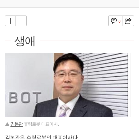
0
생애
▲
김봉관
휴림로봇 대표이사.
김봉관
은 휴림로봇의 대표이사다.