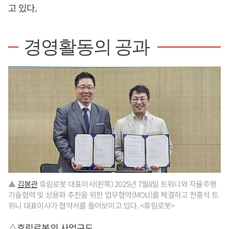
고 있다.
경영활동의 공과
▲
김봉관
휴림로봇 대표이사(왼쪽) 2025년 7월8일 트위니와 자율주행
기술협력 및 상용화 추진을 위한 업무협약(MOU)를 체결하고 천홍석 트
위니 대표이사가 협약서를 들어보이고 있다. <휴림로봇>
△휴림로봇의 사업구도