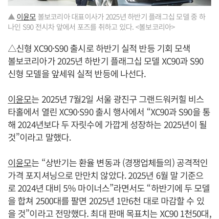
▲
이윤모
볼보코리아 대표이사가 2025년 하반기 플래그십 모델 중 하
나인 S90 전시차 앞에서 포즈를 취하고 있다. <볼보코리아>
△신형 XC90·S90 출시로 하반기 실적 반등 기회 모색
볼보코리아가 2025년 하반기 플래그십 모델 XC90과 S90
신형 모델을 앞세워 실적 반등에 나선다.
이윤모
는 2025년 7월2일 서울 광진구 그랜드워커힐 비스
타홀에서 열린 XC90·S90 출시 행사에서 “XC90과 S90을 통
해 2024년보다 두 자릿수에 가깝게 성장하는 2025년이 될
것”이라고 말했다.
이윤모
는 “상반기는 환율 변동과 (경쟁업체들의) 공격적인
가격 포지셔닝으로 만만치 않았다. 2025년 6월 말 기준으
로 2024년 대비 5％ 마이너스”라면서도 “하반기에 두 모델
을 합쳐 2500대를 팔면 2025년 1만6천 대로 마감할 수 있
을 것”이라고 전망했다. 최대 판매 목표치는 XC90 1천50대,