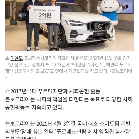
▲
이윤모
볼보자동차코리아 대표이사(왼쪽)가 2023년 11월16일 경기
고양 볼보 전시장에서 푸르메재단에 3억원을 기탁한 뒤, 백경학 푸르메
재단 상임이사와 볼보XC60 옆에서 기념촬영을 하고 있다. <볼보코리아
>
△2017년부터 푸르메재단과 사회공헌 활동
볼보코리아는 사회적 책임을 다한다는 목표로 다양한 사회
공헌활동을 지속하고 있다.
볼보코리아는 2025년 4월 3일간 국내 최초 스마트팜 기반
의 발달장애 청년 일터 ‘푸르메소셜팜’에서 임직원 봉사활