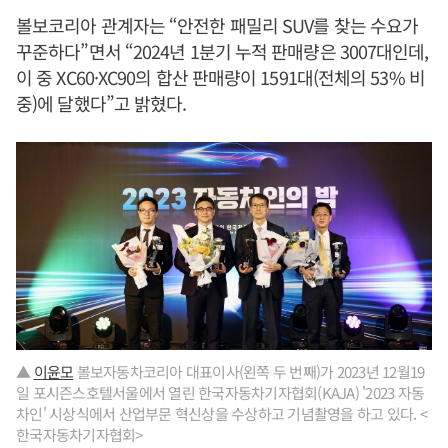
볼보코리아 관계자는 “안전한 패밀리 SUV를 찾는 수요가
꾸준하다”면서 “2024년 1분기 누적 판매량은 3007대인데,
이 중 XC60·XC90의 합산 판매량이 1591대(전체의 53% 비
중)에 달했다”고 밝혔다.
▲
이윤모
볼보자동차코리아 대표이사(왼쪽 두 번째)가 2023년 12월19
일 포시즌스호텔서울에서 열린 한국자동차기자협회(KAJA) '2023 자동
차인' 시상식에서 산업부문 혁신상을 수상하고 기념촬영을 하고 있다. <
한국자동차기자협회>