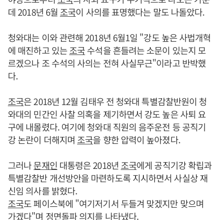
데 2018년 6월
조국
이 사의를 표명했다는 말도 나돌았다.
청와대는 이와 관련해 2018년 6월1일 "강도 높은 사법개혁
에 매진하고 있는
조국
수석을 흔들려는 소문이 있는지 모
르겠으나 조 수석의 사의는 전혀 사실무근"이라고 반박했
다.
조국
은 2018년 12월 김태우 전 청와대 특별감찰반원이 청
와대의 민간인 사찰 의혹을 제기하면서 강도 높은 사퇴 요
구에 내몰렸다. 여기에 청와대 직원의 음주운전 등 공직기
강 논란이 더해지며
조국
을 향한 압력이 높아졌다.
그러나
문재인
대통령은 2018년
조국
에게 공직기강 확립과
특별감찰반 개선방안을 마련하도록 지시하면서 사실상 재
신임 의사를 밝혔다.
조국
도 페이스북에 "여기저기서 두들겨 맞겠지만 맞으며
가겠다"며 정면돌파 의지를 나타냈다.