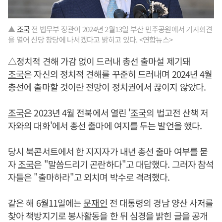
▲
조국
전 법무부 장관이 2024년 2월13일 부산 민주공원에서 기자회견
을 열어 신당 창당에 나서겠다고 밝히고 있다. <연합뉴스>
△정치적 견해 가감 없이 드러내 총선 출마설 제기돼
조국
은 자신의 정치적 견해를 꾸준히 드러내며 2024년 4월
총선에 출마할 것이란 전망이 정치권에서 끊이지 않았다.
조국
은 2023년 4월 전북에서 열린 '
조국
의 법고전 산책 저
자와의 대화'에서 총선 출마에 여지를 두는 발언을 했다.
당시 북콘서트에서 한 지지자가 내년 총선 출마 여부를 묻
자
조국
은 "말씀드리기 곤란하다"고 대답했다. 그러자 참석
자들은 "출마하라"고 외치며 박수로 격려했다.
같은 해 6월11일에는
문재인
전 대통령의 경남 양산 사저를
찾아 책방지기로 봉사활동을 한 뒤 심경을 밝힌 글을 공개