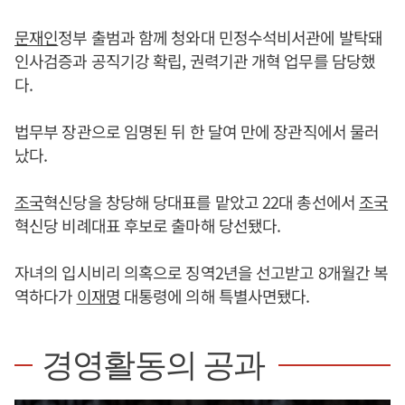
문재인
정부 출범과 함께 청와대 민정수석비서관에 발탁돼
인사검증과 공직기강 확립, 권력기관 개혁 업무를 담당했
다.
법무부 장관으로 임명된 뒤 한 달여 만에 장관직에서 물러
났다.
조국
혁신당을 창당해 당대표를 맡았고 22대 총선에서
조국
혁신당 비례대표 후보로 출마해 당선됐다.
자녀의 입시비리 의혹으로 징역2년을 선고받고 8개월간 복
역하다가
이재명
대통령에 의해 특별사면됐다.
경영활동의 공과