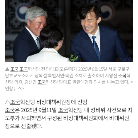
▲
조국
조국
혁신당 전 당대표(오른쪽)가 2025년 8월15일 서울 구로구
남부교도소에서 광복절 특별사면·복권 조치로 출소하며 서왕진
조국
혁
신당 의원, 김선민
조국
혁신당 당대표 권한대행과 인사를 나누고 있다. <
연합뉴스>
△
조국
혁신당 비상대책위원장에 선임
조국
은 2025년 9월11일
조국
혁신당 내 성비위 사건으로 지
도부가 사퇴하면서 구성된 비상대책위원회에서 비대위원
장으로 선출됐다.