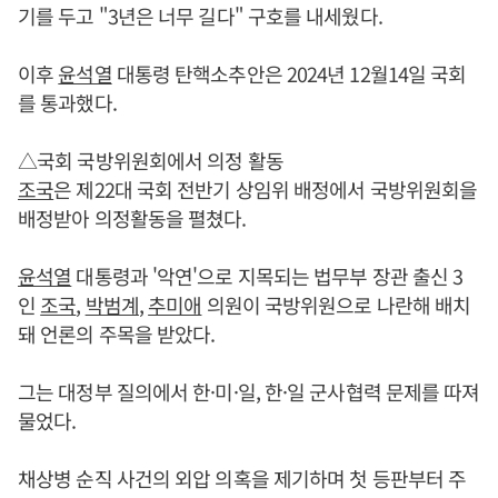
기를 두고 "3년은 너무 길다" 구호를 내세웠다.
이후
윤석열
대통령 탄핵소추안은 2024년 12월14일 국회
를 통과했다.
△국회 국방위원회에서 의정 활동
조국
은 제22대 국회 전반기 상임위 배정에서 국방위원회을
배정받아 의정활동을 펼쳤다.
윤석열
대통령과 '악연'으로 지목되는 법무부 장관 출신 3
인
조국
,
박범계
,
추미애
의원이 국방위원으로 나란해 배치
돼 언론의 주목을 받았다.
그는 대정부 질의에서 한·미·일, 한·일 군사협력 문제를 따져
물었다.
채상병 순직 사건의 외압 의혹을 제기하며 첫 등판부터 주