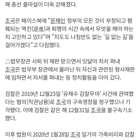
해 총선 출마설이 더욱 강해졌다.
조국
은 페이스북에 "
문재인
정부의 모든 것이 부정되고 폄
훼되는 역진(逆進)과 퇴행의 시간 속에서 무엇을 해야 하는
지 고민하고 있다"며 "지도도 나침반도 없는 '길 없는 길'을
걸어가겠다"고 다짐했다.
△법무장관 사퇴 뒤 재판 받으면서 잇달아 저서 펴내
조국
은 법무부 장관에서 물러난 뒤 자신과 관련된 형사재판
에 임하면서 저서를 펴내는 등 정치활동을 이어 갔다.
검찰은 2019년 12월23일 '유재수 감찰무마' 사건에 관여했
다는 혐의(직권남용)로
조국
의 구속영장을 청구했으나 기
각됐다. 이에 검찰은 같은 해 12월31일
조국
을 불구속기소
했다.
이후 법원이 2020년 1월28일
조국
일가의 가족비리와 감찰