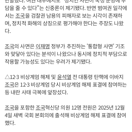
반발했다. 여권 내부에서도 "정치인 사면이 국정 운영에 부
담을 줄 수 있다"는 신중론이 제기됐다. 반면 범여권 일각에
서는
조국
을 검찰권 남용의 피해자로 보는 시각이 존재하
며, 정치적 화해의 상징으로 평가해야 한다는 주장도 나왔
다.
조국
의 사면은
이재명
정부가 추진하는 '통합형 사면' 기조
와 맞닿아 있다는 분석이 나왔으나 동시에 정치적 부담으로
작용할 가능성도 있다는 우려가 제기됐다.
△12·3 비상계엄 해제 및
윤석열
전 대통령 탄핵에 이바지
조국
은 12·3 비상계엄 당시 비상계엄 해제 표결에 참여하는
등 내란 사태 극복에 앞장섰다.
조국
을 포함한
조국
혁신당 의원 12명 전원은 2025년 12월
4일 새벽 국회 본회의에 출석해 비상계엄 해제 표결에 참여
했다.