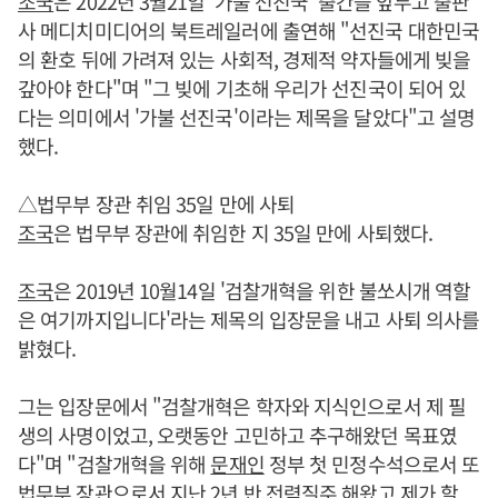
조국
은 2022년 3월21일 '가불 선진국' 출간을 앞두고 출판
사 메디치미디어의 북트레일러에 출연해 "선진국 대한민국
의 환호 뒤에 가려져 있는 사회적, 경제적 약자들에게 빚을
갚아야 한다"며 "그 빚에 기초해 우리가 선진국이 되어 있
다는 의미에서 '가불 선진국'이라는 제목을 달았다"고 설명
했다.
△법무부 장관 취임 35일 만에 사퇴
조국
은 법무부 장관에 취임한 지 35일 만에 사퇴했다.
조국
은 2019년 10월14일 '검찰개혁을 위한 불쏘시개 역할
은 여기까지입니다'라는 제목의 입장문을 내고 사퇴 의사를
밝혔다.
그는 입장문에서 "검찰개혁은 학자와 지식인으로서 제 필
생의 사명이었고, 오랫동안 고민하고 추구해왔던 목표였
다"며 "검찰개혁을 위해
문재인
정부 첫 민정수석으로서 또
법무부 장관으로서 지난 2년 반 전력질주 해왔고 제가 할