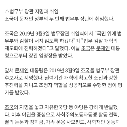
△법무부 장관 지명과 취임
조국
이
문재인
정부의 두 번째 법무부 장관에 취임했다.
조국
은 2019년 9월9일 법무장관 취임식에서 "국민 위에 법
무부와 검찰이 서지 않도록 하겠다"며 "법무 검찰 개혁의
제도화에 진력하겠다"고 말했다. 이날
조국
은
문재인
대통
령으로부터 장관 임명장을 받았다.
앞서
문재인
대통령은 2019년 8월9일
조국
을 법무부 장관
후보자로 지명했다. 권력기관 개혁에 확고한 소신과 강한
추진력을 지니고 조정자 역할을 성공적으로 수행한 점이 평
가를 받았다.
조국
의 지명을 놓고 자유한국당 등 야당은 강하게 반발했
다. 이후 야권을 중심으로 사회주의노동자동맹 활동 전력,
딸의 논문과 장학금, 가족 운용 사모펀드, 사학재단 웅동학