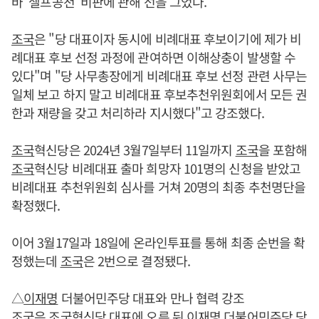
바 '셀프공천' 비판에 관해 선을 그었다.
조국
은 "당 대표이자 동시에 비례대표 후보이기에 제가 비
례대표 후보 선정 과정에 관여하면 이해상충이 발생할 수
있다"며 "당 사무총장에게 비례대표 후보 선정 관련 사무는
일체 보고 하지 말고 비례대표 후보추천위원회에서 모든 권
한과 재량을 갖고 처리하라 지시했다"고 강조했다.
조국
혁신당은 2024년 3월7일부터 11일까지
조국
을 포함해
조국
혁신당 비례대표 출마 희망자 101명의 신청을 받았고
비례대표 추천위원회 심사를 거쳐 20명의 최종 추천명단을
확정했다.
이어 3월17일과 18일에 온라인투표를 통해 최종 순번을 확
정했는데
조국
은 2번으로 결정됐다.
△
이재명
더불어민주당 대표와 만나 협력 강조
조국
은
조국
혁신당 대표에 오른 뒤
이재명
더불어민주당 당