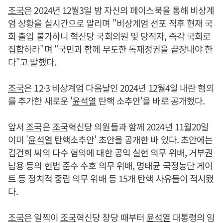
조국
은 2024년 12월3일 밤 자신의 페이스북을 통해 비상계
엄 상황을 실시간으로 알리며 "비상계엄 선포 직후 현재 국
회 출입 불가하니 혁신당 국회의원 및 당직자, 즉각 국회로
집합하라"며 "국민과 함께 무도한 독재정권을 끝장내야 한
다"고 말했다.
조국
은 12·3 비상계엄 다음날인 2024년 12월4일 내란 혐의
를 추가한 새로운 '
윤석열
탄핵 소추안'을 바로 공개했다.
앞서
조국
은
조국
혁신당 의원들과 함께 2024년 11월20일
이미 '
윤석열
탄핵소추안' 초안을 공개한 바 있다. 초안에는
김건희 씨의 다수 혐의에 대한 공익 실현 의무 위배, 거부권
남용 등의 헌법 준수 수호 의무 위배, 명태균 국정농단 게이
트 등 정치적 중립 의무 위배 등 15개 탄핵 사유들이 적시됐
다.
조국
은 일찍이
조국
혁신당 창당 때부터
윤석열
대통령의 임