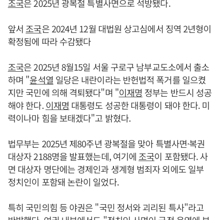
조국
은 2025년 광복절 특별사면으로 석방됐다.
앞서
조국
은 2024년 12월 대법원 상고심에서 징역 2년형이
확정됨에 따라 수감됐다
조국
은 2025년 8월15일 서울 구로구 남부교도소에서 출소
하며 "
윤석열
일당은 내란이라는 반헌법적 폭거를 일으켰
지만 국민에 의해 격퇴됐다"며 "
이재명
정부는 반드시 성공
해야 한다.
이재명
대통령도 성공한 대통령이 돼야 한다. 미
력이나마 힘을 보태겠다"고 밝혔다.
법무부는 2025년 제80주년 광복절을 맞아 특별사면·복권
대상자 2188명을 발표했는데, 여기에
조국
이 포함됐다. 사
면 대상자 명단에는 경제인과 생계형 범죄자 외에도 일부
정치인이 포함돼 논란이 일었다.
특히 국민의힘 등 야권은 "국민 정서와 괴리된 특사"라고