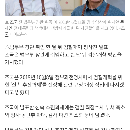
▲
조국
전 법무부 장관(왼쪽)이 2023년 6월11일 경남 양산에 위치한
문
재인
전 대통령의 책방에서 책방지기를 한 뒤 사진촬영을 하고 있다. <
조
국
페이스북>
△법무부 장관 취임 한 달 뒤 검찰개혁 청사진 발표
조국
은 법무부 장관에 취임하고 한 달 뒤 검찰개혁 방안을
제시했다.
조국
은 2019년 10월8일 정부과천청사에서 검찰개혁을 위
한 '신속 추진과제'를 선정해 관련 규정 개정 작업에 나서겠
다고 밝혔다.
조국
이 발표한 신속 추진과제에는 검찰 직접수사 부서 축소
와 형사·공판부 확대, 검사 파견 최소화 등이 담겼다.
법무부는 검찰개혁 신속 추진과제가 발표된 날 검사 파견을