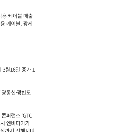
선박용 케이블 매출
양용 케이블, 광케
 3월16일 종가 1
 ‘광통신·광반도
 콘퍼런스 ‘GTC
 당시 엔비디아가
소식까지 전해지며