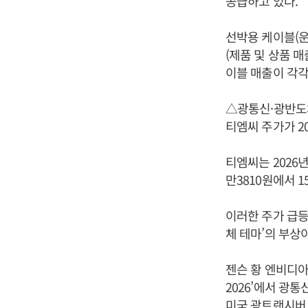
공급하고 있다.
선박용 케이블(운
(제품 및 상품 매
이블 매출이 각각 2
△광통신·광반도
티엠씨 주가가 2
티엠씨는 2026년
만3810원에서 1
이러한 주가 급등
체 테마’의 부상이
젠슨 황 엔비디아 
2026’에서 광
미국 광트랜시버