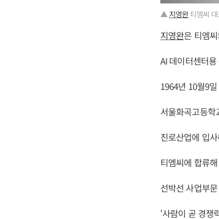
▲
지영완
티엠씨 대
지영완
은 티엠씨
AI 데이터센터용
1964년 10월9
서울화곡고등학교
진로산업에 입사
티엠씨에 합류해
선박선 사업부문 
‘사람이 곧 경쟁