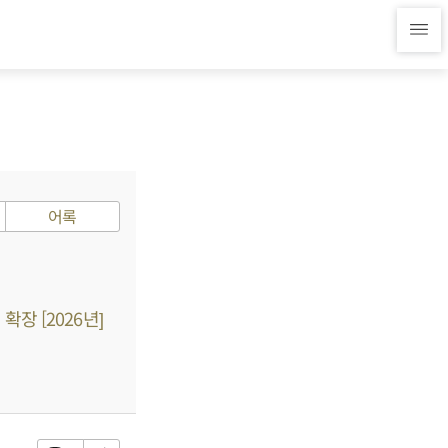
어록
장 [2026년]