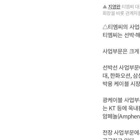
▲
지영완
티엠씨 대표
회장을 비롯 관계자들
△티엠씨의 사업
티엠씨는 선박·해
사업부문은 크게 
선박선 사업부문에
대, 한화오션, 삼
박용 케이블 시장에
광케이블 사업부문
는 KT 등에 옥내
암페놀(Amphen
전장 사업부문에