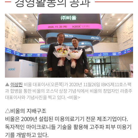
경영활동의 공과
▲
이상진
비올 대표이사(오른쪽)가 2020년 11월26일 IBKS제11호스팩
과 합병을 통한 비올의 코스닥 상장 기념식에서 비올의 창업자인 라종주
대표이사와 기념사진을 찍고 있다. <비올>
△비올의 지배구조
비올은 2009년 설립된 미용의료기기 전문 제조기업이다.
독자적인 마이크로니들 기술을 활용해 고주파 피부 미용기
기를 개발하고 있다.