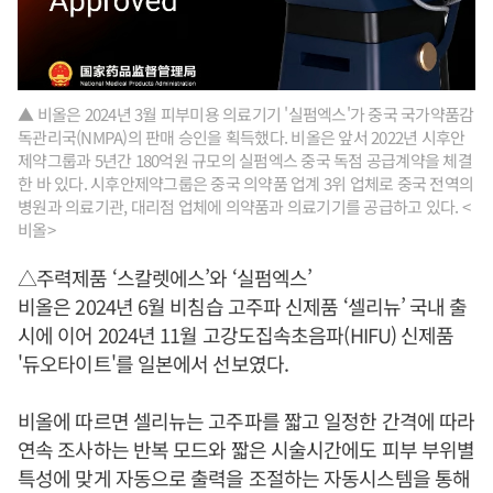
▲ 비올은 2024년 3월 피부미용 의료기기 '실펌엑스'가 중국 국가약품감
독관리국(NMPA)의 판매 승인을 획득했다. 비올은 앞서 2022년 시후안
제약그룹과 5년간 180억원 규모의 실펌엑스 중국 독점 공급계약을 체결
한 바 있다. 시후안제약그룹은 중국 의약품 업계 3위 업체로 중국 전역의
병원과 의료기관, 대리점 업체에 의약품과 의료기기를 공급하고 있다. <
비올>
△주력제품 ‘스칼렛에스’와 ‘실펌엑스’
비올은 2024년 6월 비침습 고주파 신제품 ‘셀리뉴’ 국내 출
시에 이어 2024년 11월 고강도집속초음파(HIFU) 신제품
'듀오타이트'를 일본에서 선보였다.
비올에 따르면 셀리뉴는 고주파를 짧고 일정한 간격에 따라
연속 조사하는 반복 모드와 짧은 시술시간에도 피부 부위별
특성에 맞게 자동으로 출력을 조절하는 자동시스템을 통해