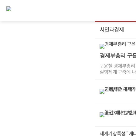
시민과경제
경제부총리 구윤
구윤철 경제부총리 
실행체계 구축에 나
전환하고 국가자산
담, 자산 활용 절
관리위원회와 부처별
다.7일 정부의 국
쥐고 있는 자산 정
부는 전날 정부서울
전환(K-에셋 혁신
게 소유와 보존에서
국유재산은 2001년
와 건물, 증권·출
세계기상특성 "캐나