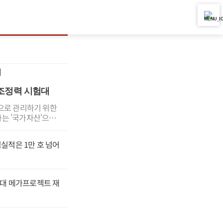
 조정력 시험대
으로 관리하기 위한
는 '국가자산'으로
거버넌스와 역할분
능 강화를 국가자산
입실적은 1만 호 넘어
 뒷받침한 데 있
 나아가 각 부처가
석이 나온다.앞서 정
가자산 관리체계 대
"3대 메가프로젝트 재
국가자산 규모에 걸맞
고 밝혔다.우리나라
 보유한 자산은 토지
다양해졌다.정부는