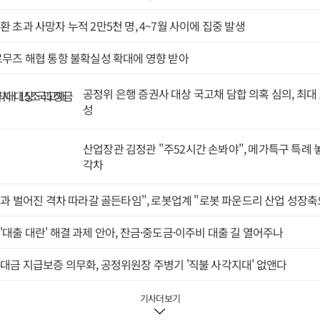
령 업무보고에서 국가자산기본법 제정과 함께 지식재산·가상자산 등을 포
개발 총괄기능·전문성 강화 방침을 밝혔다. 5년 주기 국유재산 전수조사의
 초과 사망자 누적 2만5천 명, 4~7월 사이에 집중 발생
베이스(DB) 구축, 신탁개발·장기대부 등 민간 참여 확대 등도 함께 제시했
 실제로 집행할 조직과 역할 분담의 윤곽이 드러난 셈이다.정부는 현행 
르무즈 해협 통항 불확실성 확대에 영향 받아
공공·민간 전문가가 참여하는 '국가자산관리위원회'를 설치하기로 했다. 
 기본방향, 각종 특례의 적정성 등을 심의·결정한다.각 중앙관서의 현
로 확대해 소관 자산의 현황 파악과 데이터베이스 연계, 법률 준수 여부
공정위 은행 증권사 대상 국고채 담합 의혹 심의, 최대 
강화한다. 정부는 각 부처의 국가자산에 대한 캠코 위탁범위를 확대하고 
성
한 역할 강화 방안을 검토하기로 했다.구 부총리 앞에 놓인 핵심 과제는 
으로 조정하는 일이 될 것으로 보인다.현재 일반회계의 일반재산은 재경
 자체 관리한다. 특별회계와 기금의 행정·일반재산도 소관 중앙관서가 관
산업장관 김정관 "주52시간 손봐야", 메가특구 특례
 구조 탓에 행정 목적을 상실한 자산의 용도폐지에 각 부처가 소극적으로 
각차
공동개발에도 한계가 있다고 진단했다. 증권·출자지분 역시 관리 주체에 
전략이 달라진다.각 부처가 보유한 자산은 정책 수행 수단인 동시에 해당 부
중국과 벌어진 격차 따라갈 골든타임", 로봇업계 "로봇 파운드리 산업 성장
자산기본법과 새로운 관리체계를 마련하더라도 행정 목적을 잃거나 활용
활용에 부처가 소극적이면 통합관리의 효과는 제한될 수밖에 없다.따라서 
대출 대란' 해결 과제 안아, 잔금·중도금·이주비 대출 길 열어주나
괄·조정 기능을 어느 수준까지 강화하고 캠코에 관리·처분 권한을 어디까
예상된다.기존에 예고했던 AI 기반 국가자산 데이터베이스의 구축 방식과 
도 제시됐다.정부는 올해 디지털예산회계시스템 디브레인(dBrain)에 
대금 지급보증 의무화, 공정위원장 주병기 '직불 사각지대' 없앤다
고 2027년 중 AI 기반 국가자산 전용 DB인 가칭 'K-에셋 클라우드' 
립하기로 했다.특히 매년 DB에 등록된 자산을 개발·활용·보존 대상으로 분
기사더보기
 5개년 활용계획 등 수요를 조사해 적합한 후보지를 연결하는 정기적 수요