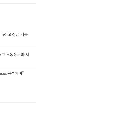
괄하는 자산 유형별
 연례화와 인공지능
다.이번 추진방향에서
국유재산정책심의위원
위원회는 국가자산
행 국유재산책임관도
까지 총괄하도록 한
15조 과징금 가능
관리·처분권 이관이
부처별로 나뉜 자산
부가 총괄하지만 행
리·처분한다.정부
 놓고 노동장관과 시
대응하고 여러 기관
따라 가치평가와 주
처의 관리 권한과도
축으로 육성해야"
도가 떨어진 자산의
앞으로 제도 설계 과
지 맡길지가 핵심
이를 실제 자산 활용
지방정부와 공공기관
구축을 위한 정보화전
류한 뒤 부처와 지
·공급 매칭 절차를