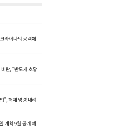
 거쳐 각 수요에 맞
 등 구체적 사업
연합뉴스>자산 현황
겠다는 것이다.재경부
기본법에 법적 근거
의 실효성을 좌우할
 새로운 유형의 자
 우크라이나의 공격에
 캠코가 매년 실무
 기반한 처분 여부
 아니라 운용 성과를
익성뿐 아니라 자산
하고 한국개발연구원
비판, "반도체 호황
이번 추진방향은 제도
관계부처 협의 등을
다 누가 어떤 권한
면 기존의 부처 칸
성도 함께 고려해야
법", 해제 명령 내려
각 부처, 캠코의 권
 기자
원 계획 9월 공개 예