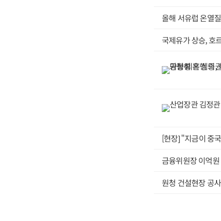
지난달 15일 대통
관리체계 고도화, 
올해 서유럽 온열질환
(AI) 기반 데이터
는 이 같은 구상을
국제유가 상승, 호
회를 확대 개편해 
종합계획과 자산운영
'국가자산책임관'으
다.캠코의 역할도 
나 일원화까지 포함
관리 권한을 실질적
정재산은 각 부처가
는 이 같은 분절적
의 자산을 결합한 
주권 행사, 처분 
[현장] "지금이 
연결돼 있다. 국가
용도 전환과 공동 
금융위원장 이억원 '
정에서 재경부의 총
쟁점이 될 것으로 
으로 연결하는 절차
원청 건설현장 공사
의 자산정보를 연계하
략계획(ISP)을 수
방정부, 공공기관의