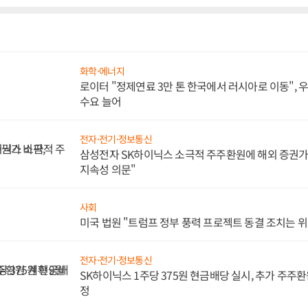
급자산을 분류하고 1~3월 활용 수요를 조사한 뒤 4~7월 관계기관 협의를
다. 이후 중기개발계획에 사업계획을 반영하고 심의를 거쳐 위탁·기금개발
다.한국자산관리공사(캠코) 본사가 위치한 부산국제금융센터(BIFC). <
치지 않고 활용 가능한 자산을 실제 수요가 있는 기관이나 사업과 연결하
기관으로부터 자산 데이터와 사업계획 등을 확보할 수 있도록 국가자산
 추진한다.자산의 경제적 가치를 객관적으로 평가하는 문제도 통합관리
화학·에너지
융자산은 정기적 가치 산정체계가 일정 부분 작동하고 있지만 지식재산 등
로이터 "정제연료 3만 톤 한국에서 러시아로 이동",
의존하고 있다. 유가증권도 법정 재평가 대상은 아니며 비상장 지분의 경우
수요 늘어
있다. 이 때문에 범정부 차원의 정확한 자산 규모를 파악하고 적정 가치에
계가 있다는 것이 정부의 판단이다.객관적 가치평가 체계는 자산의 처분뿐
필요하다. 행정과 공공서비스 목적으로 보유한 국가자산도 있는 만큼 수
전자·전기·정보통신
려한 운용기준을 마련할 필요가 있다.정부는 민관 합동 작업반을 가동
삼성전자 SK하이닉스 소극적 주주환원에 해외 증권가 
연구기관으로 삼아 올해 안에 국가자산기본법 초안을 마련할 계획을 세웠다. 
지속성 의문"
 설계 원칙을 제시한 단계로, 세부 이행방안은 실무반 회의와 연구용역, 
했다.결국 관건은 1400조 원의 국유재산을 하나의 체계로 묶는 것 자체보
조정할지를 정하는 데 있는 것으로 보인다. 재경부의 총괄·조정 기능이 약하
사회
, 총괄·조정 권한을 강화하는 과정에서는 개별 자산의 정책 목적과 공공
미국 법원 "트럼프 정부 풍력 프로젝트 동결 조치는 위
국가자산기본법 초안을 마련하고 후속 제도를 설계하는 과정에서 재경부와 
 나눌지가 K-에셋 혁신 프로젝트의 첫 시험대가 될 것으로 보인다. 허원석
전자·전기·정보통신
SK하이닉스 1주당 375원 현금배당 실시, 추가 주주환
정