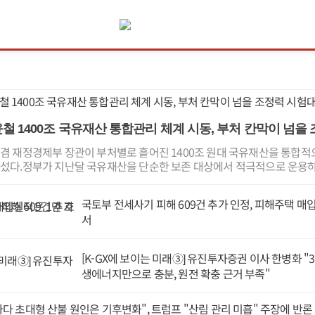
철 1400조 국유재산 통합관리 체계 시동, 부처 칸막이 넘을
겸 재정경제부 장관이 부처별로 흩어진 1400조 원대 국유재산을 통합적
섰다.정부가 지난달 국유재산을 단순한 보존 대상에서 적극적으로 운용하
기본법을 제정하겠다는 방향을 제시한 데 이어 이번에는 이를 뒷받침할 
차를 한층 구체화했다.이번 발표의 핵심은 지난달 예고한 국가자산 총괄 기
국토부 전세사기 피해 609건 추가 인정, 피해주택 매
 국가자산책임관, 한국자산관리공사(캠코)의 역할 확대라는 실행체계로
서
가자산 관리체계 개편 방향을 살펴보면 법과 데이터베이스를 구축하는 데서
보와 관리 권한을 실제로 얼마나 조정할 수 있을지가 '핵심 승부처'라는 분
청사에서 비상경제본부 회의 겸 경제·구조혁신 관계장관회의를 열고 '국
[K-GX에 보이는 미래③] 유진투자증권 이사 한병화 
 프로젝트) 추진방향'을 논의했다.구 부총리는 이 자리에서 '최근 급증한 
생에너지만으로 충분, 원전 확충 근거 부족"
 적극적 운용과 가치창출 중심으로 자산관리 패러다임을 대전환하겠다'
 188조3천억 원에서 2025년 1402조7천억 원으로 크게 늘었다. 국가가
자지분에 더해 지식재산과 가상자산 등 새로운 자산군이 등장하면서 더욱 
다 초대형 산불 원인은 기후변화", 트럼프 "산림 관리 미흡" 주장에 반론