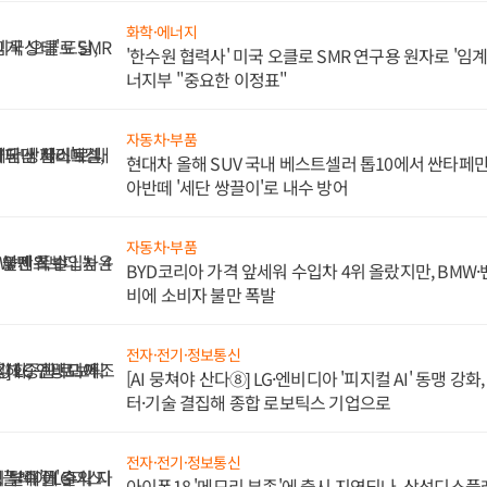
화학·에너지
'한수원 협력사' 미국 오클로 SMR 연구용 원자로 '임계 
너지부 "중요한 이정표"
자동차·부품
현대차 올해 SUV 국내 베스트셀러 톱10에서 싼타페만
아반떼 '세단 쌍끌이'로 내수 방어
자동차·부품
BYD코리아 가격 앞세워 수입차 4위 올랐지만, BMW
비에 소비자 불만 폭발
전자·전기·정보통신
[AI 뭉쳐야 산다⑧] LG·엔비디아 '피지컬 AI' 동맹 강
터·기술 결집해 종합 로보틱스 기업으로
전자·전기·정보통신
아이폰18 '메모리 부족'에 출시 지연되나, 삼성디스