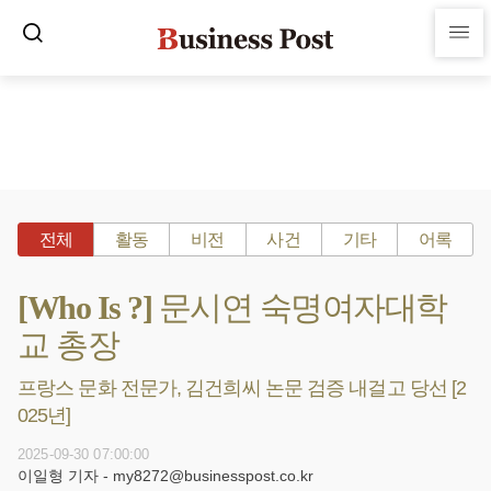
전체
활동
비전
사건
기타
어록
[Who Is ?] 문시연 숙명여자대학
교 총장
프랑스 문화 전문가, 김건희씨 논문 검증 내걸고 당선 [2
025년]
2025-09-30 07:00:00
이일형 기자 - my8272@businesspost.co.kr