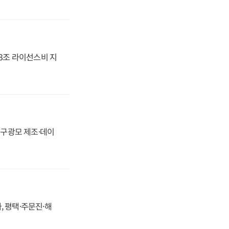
.3조 라이선스비 지
화, 구광모 제조·데이
, 평택·주문진·해