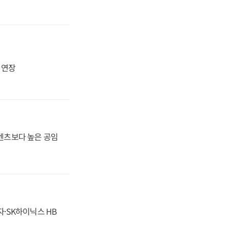
지 연장
·벤츠보다 높은 공임
자·SK하이닉스 HB