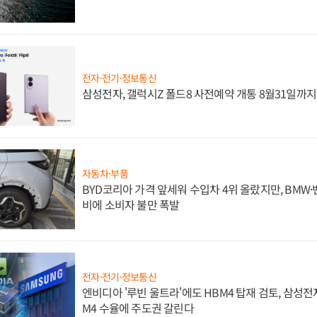
전자·전기·정보통신
삼성전자, 갤럭시Z 폴드8 사전예약 개통 8월31일까
자동차·부품
BYD코리아 가격 앞세워 수입차 4위 올랐지만, BMW
비에 소비자 불만 폭발
전자·전기·정보통신
엔비디아 '루빈 울트라'에도 HBM4 탑재 검토, 삼성전
M4 수율에 주도권 갈린다