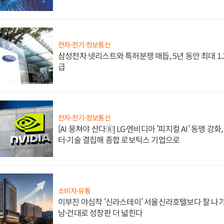
전자·전기·정보통신
삼성전자 넷리스트와 특허분쟁 매듭, 5년 동안 최대 1
급
전자·전기·정보통신
[AI 뭉쳐야 산다⑧] LG·엔비디아 '피지컬 AI' 동맹 강
터·기술 결집해 종합 로보틱스 기업으로
소비자·유통
이부진 야심작 '신라스테이' 서울신라호텔보다 잘 나가
남·건대로 성장판 더 넓힌다