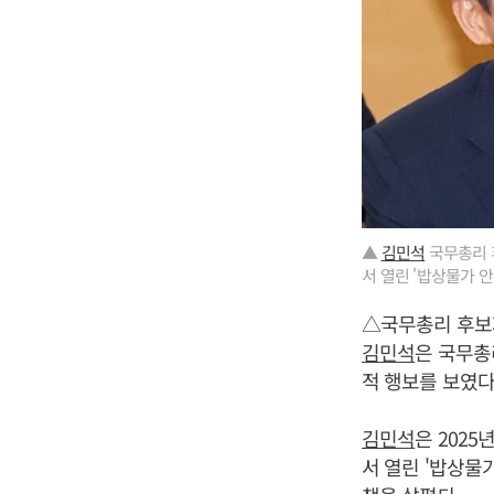
▲
김민석
국무총리 
서 열린 '밥상물가 
△국무총리 후보
김민석
은 국무
적 행보를 보였다
김민석
은 202
서 열린 '밥상물