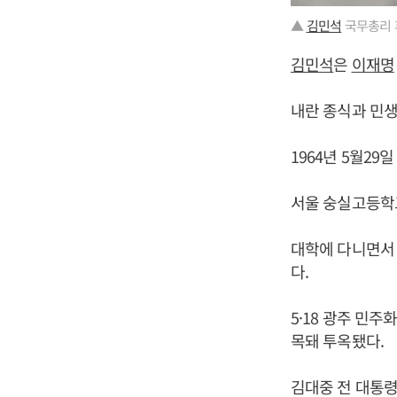
▲
김민석
국무총리 
김민석
은
이재명
내란 종식과 민생
1964년 5월2
서울 숭실고등학
대학에 다니면서
다.
5·18 광주 민
목돼 투옥됐다.
김대중 전 대통령