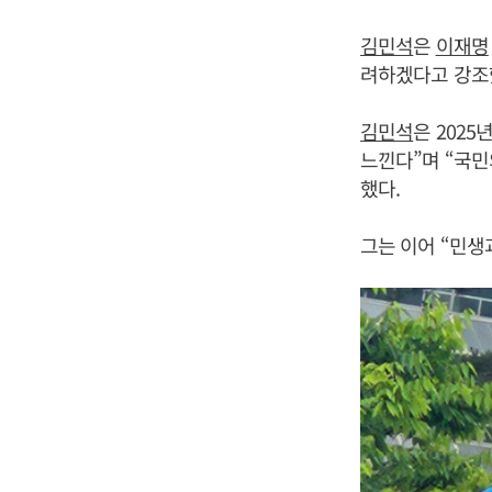
김민석
은
이재명
려하겠다고 강조
김민석
은 202
느낀다”며 “국민
했다.
그는 이어 “민생