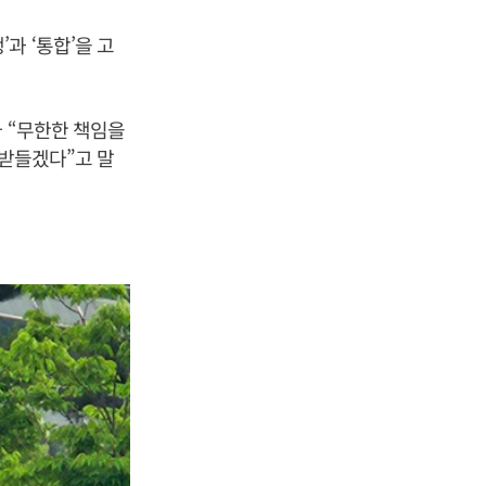
과 ‘통합’을 고
나 “무한한 책임을
 받들겠다”고 말