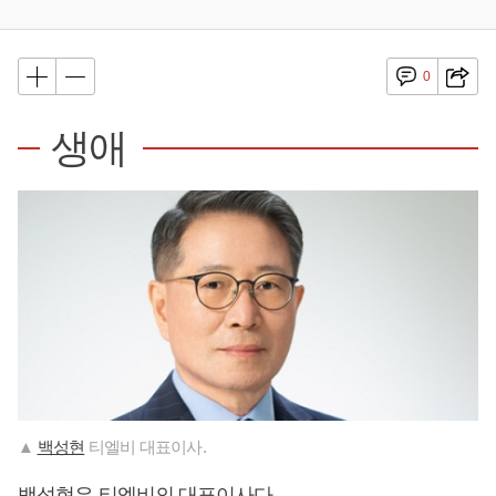
0
생애
▲
백성현
티엘비 대표이사.
백성현
은 티엘비의 대표이사다.