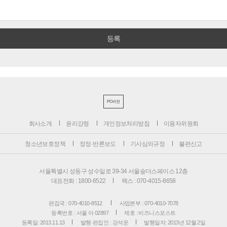
PC버전
회사소개
윤리강령
개인정보처리방침
이용자위원회
청소년보호정책
정정·반론보도
기사심의규정
불편신고
서울특별시 성동구 성수일로 39-34 서울숲더스페이스 12층
대표전화 : 1800-6522
팩스 : 070-4015-8658
편집국 : 070-4010-8512
사업본부 : 070-4010-7078
등록번호 : 서울 아 02897
제호 : 비즈니스포스트
등록일: 2013.11.13
발행·편집인 : 강석운
발행일자: 2013년 12월 2일