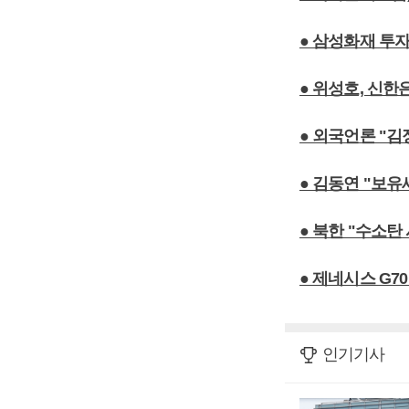
● 삼성화재 투
● 위성호, 신
● 외국언론 "김
● 김동연 "보
● 북한 "수소탄
● 제네시스 G7
인기기사