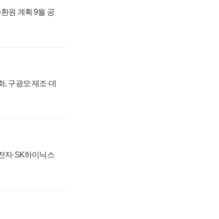
주환원 계획 9월 공
강화, 구광모 제조·데
성전자·SK하이닉스