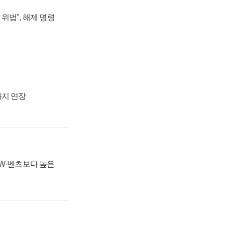
위법", 해제 명령
까지 연장
MW·벤츠보다 높은