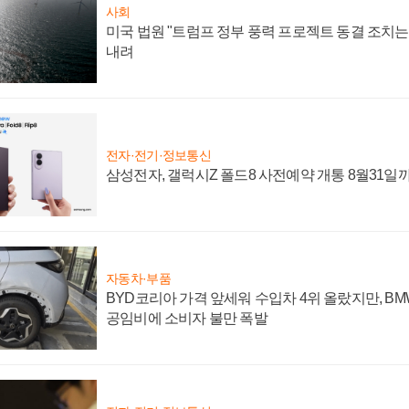
사회
미국 법원 "트럼프 정부 풍력 프로젝트 동결 조치는 
내려
전자·전기·정보통신
삼성전자, 갤럭시Z 폴드8 사전예약 개통 8월31일
자동차·부품
BYD코리아 가격 앞세워 수입차 4위 올랐지만, B
공임비에 소비자 불만 폭발