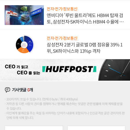
전자·전기·정보통신
엔비디아 '루빈 울트라'에도 HBM4 탑재 검
토, 삼성전자·SK하이닉스 HBM4 수율에 주
도권 갈린다
전자·전기·정보통신
삼성전자 2분기 글로벌 D램 점유율 39% 1
위, SK하이닉스와 13%p 격차
기사댓글
0
개
200자까지 쓰실 수 있습니다. (현재 0 byte / 최대 400byte)
저작권 등 다른 사람의 권리를 침해하거나 명예를 훼손하는 댓글은 관련 법률에 의해 제재를 받을
수 있습니다.
타인에게 불쾌감을 주는 욕설 등 비하하는 단어가 내용에 포함되거나 인신공격성 글은 관리자의 판
단에 의해 삭제 합니다.