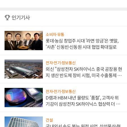
인기기사
소비자·유통
롯데·농심 창업주 시대 '라면 앙금'은 옛말,
'사촌' 신동빈·신동원 시대 협업 확대일로
전자·전기·정보통신
외신 "삼성전자 SK하이닉스 중국 공장용 현
지 생산 반도체 장비 시험, 미국 수출통제 대
비"
전자·전기·정보통신
D램과 HBM 내년 물량도 '품절', 고객사 위
기감이 삼성전자 SK하이닉스 협상력 더 키
워
건설
국내외서 속도 붙는 원전 사업, 삼성물산·현