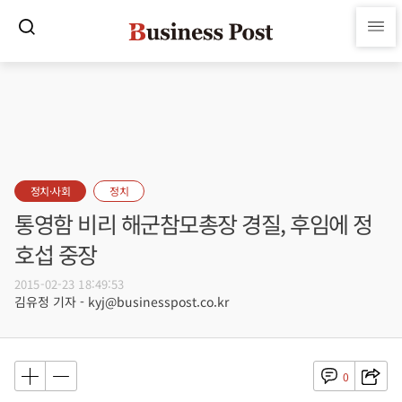
정치·사회
정치
통영함 비리 해군참모총장 경질, 후임에 정
호섭 중장
2015-02-23 18:49:53
김유정 기자 - kyj@businesspost.co.kr
0