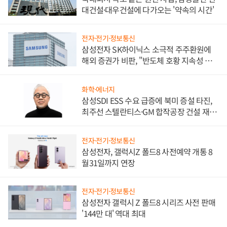
대건설·대우건설에 다가오는 '약속의 시간'
전자·전기·정보통신
삼성전자 SK하이닉스 소극적 주주환원에
해외 증권가 비판, "반도체 호황 지속성 의
문"
화학·에너지
삼성SDI ESS 수요 급증에 북미 증설 타진,
최주선 스텔란티스·GM 합작공장 건설 재추
진하나
전자·전기·정보통신
삼성전자, 갤럭시Z 폴드8 사전예약 개통 8
월31일까지 연장
전자·전기·정보통신
삼성전자 갤럭시 Z 폴드8 시리즈 사전 판매
'144만 대' 역대 최대