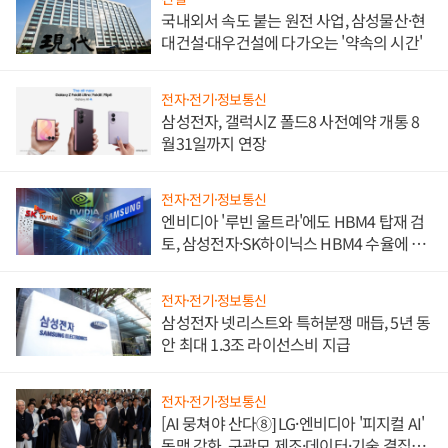
국내외서 속도 붙는 원전 사업, 삼성물산·현
대건설·대우건설에 다가오는 '약속의 시간'
전자·전기·정보통신
삼성전자, 갤럭시Z 폴드8 사전예약 개통 8
월31일까지 연장
전자·전기·정보통신
엔비디아 '루빈 울트라'에도 HBM4 탑재 검
토, 삼성전자·SK하이닉스 HBM4 수율에 주
도권 갈린다
전자·전기·정보통신
삼성전자 넷리스트와 특허분쟁 매듭, 5년 동
안 최대 1.3조 라이선스비 지급
전자·전기·정보통신
[AI 뭉쳐야 산다⑧] LG·엔비디아 '피지컬 AI'
동맹 강화, 구광모 제조·데이터·기술 결집