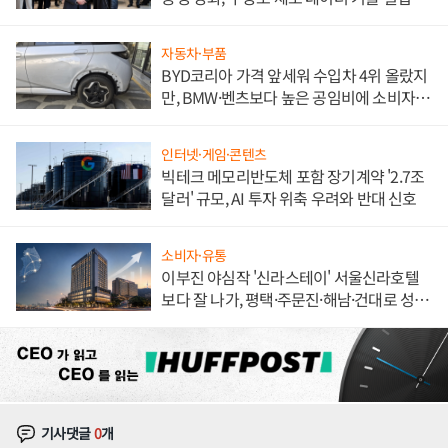
해 종합 로보틱스 기업으로
자동차·부품
BYD코리아 가격 앞세워 수입차 4위 올랐지
만, BMW·벤츠보다 높은 공임비에 소비자
불만 폭발
인터넷·게임·콘텐츠
빅테크 메모리반도체 포함 장기계약 '2.7조
달러' 규모, AI 투자 위축 우려와 반대 신호
소비자·유통
이부진 야심작 '신라스테이' 서울신라호텔
보다 잘 나가, 평택·주문진·해남·건대로 성
장판 더 넓힌다
기사댓글
0
개