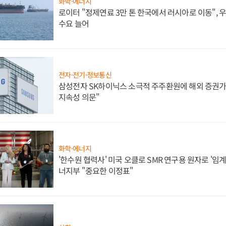
화학·에너지
로이터 "정제연료 3만 톤 한국에서 러시아로 이동",
수요 늘어
전자·전기·정보통신
삼성전자 SK하이닉스 소극적 주주환원에 해외 증권가 
지속성 의문"
화학·에너지
'한수원 협력사' 미국 오클로 SMR 연구용 원자로 '임계 
너지부 "중요한 이정표"