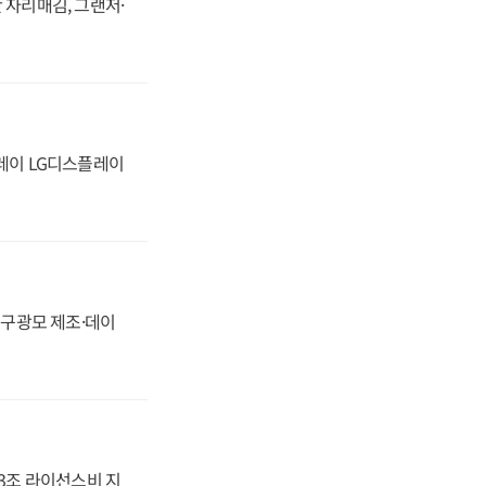
 자리매김, 그랜저·
플레이 LG디스플레이
화, 구광모 제조·데이
.3조 라이선스비 지