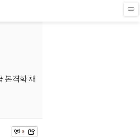
급 본격화 채
0