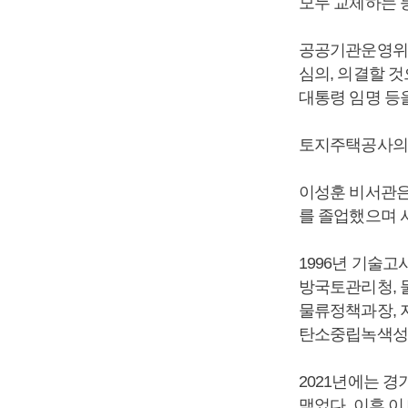
모두 교체하는 
공공기관운영위원
심의, 의결할 
대통령 임명 등
토지주택공사의 
이성훈 비서관은
를 졸업했으며 
1996년 기술
방국토관리청, 
물류정책과장, 
탄소중립녹색성
2021년에는 
맺었다. 이후 