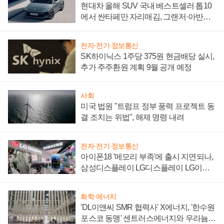
현대차 올해 SUV 국내 베스트셀러 톱10
에서 싼타페만 자리매김, 그랜저·아반떼
'세단 쌍끌이'로 내수 방어
전자·전기·정보통신
SK하이닉스 1주당 375원 현금배당 실시,
추가 주주환원 계획 9월 공개 예정
사회
미국 법원 "트럼프 정부 풍력 프로젝트 동
결 조치는 위법", 해제 명령 내려
전자·전기·정보통신
아이폰18 '메모리 부족'에 출시 지연되나,
삼성디스플레이 LG디스플레이 LG이노
텍 '탈애플' 수익 다각화 속도
화학·에너지
'DL이앤씨 SMR 협력사' X에너지, '한수원
포스코 동맹' 센트러스에너지와 우라늄