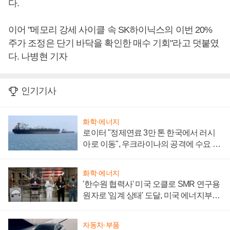
다.
이어 "메모리 강세 사이클 속 SK하이닉스의 이번 20%
주가 조정은 단기 바닥을 확인한 매수 기회"라고 덧붙였
다. 나병현 기자
인기기사
화학·에너지
로이터 "정제연료 3만 톤 한국에서 러시
아로 이동", 우크라이나의 공격에 수요 늘
어
화학·에너지
'한수원 협력사' 미국 오클로 SMR 연구용
원자로 '임계 상태' 도달, 미국 에너지부
"중요한 이정표"
자동차·부품