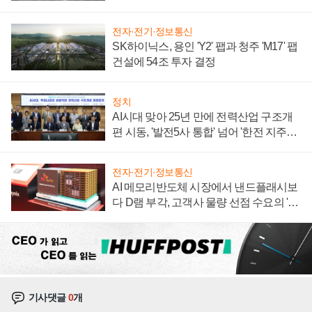
계약 체결
전자·전기·정보통신
SK하이닉스, 용인 'Y2' 팹과 청주 'M17' 팹
건설에 54조 투자 결정
정치
AI시대 맞아 25년 만에 전력산업 구조개
편 시동, '발전5사 통합' 넘어 '한전 지주사'
재편론도
전자·전기·정보통신
AI 메모리반도체 시장에서 낸드플래시보
다 D램 부각, 고객사 물량 선점 수요의 '우
선순위'
기사댓글
0
개