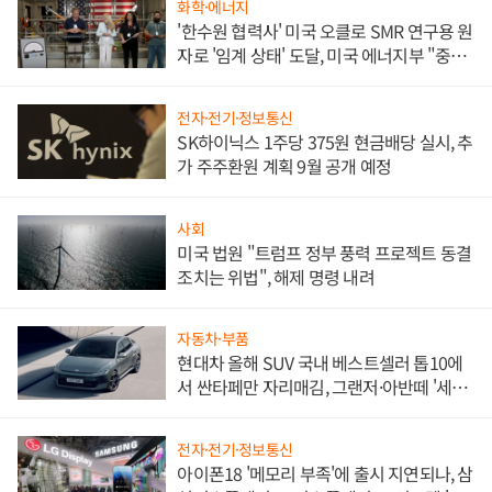
화학·에너지
'한수원 협력사' 미국 오클로 SMR 연구용 원
자로 '임계 상태' 도달, 미국 에너지부 "중요
한 이정표"
전자·전기·정보통신
SK하이닉스 1주당 375원 현금배당 실시, 추
가 주주환원 계획 9월 공개 예정
사회
미국 법원 "트럼프 정부 풍력 프로젝트 동결
조치는 위법", 해제 명령 내려
자동차·부품
현대차 올해 SUV 국내 베스트셀러 톱10에
서 싼타페만 자리매김, 그랜저·아반떼 '세단
쌍끌이'로 내수 방어
전자·전기·정보통신
아이폰18 '메모리 부족'에 출시 지연되나, 삼