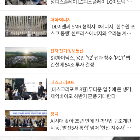
성디스플레이 LG디스플레이 LG이노텍 '탈
애플' 수익 다각화 속도
화학·에너지
'DL이앤씨 SMR 협력사' X에너지, '한수원 포
스코 동맹' 센트러스에너지와 우라늄 계약
체결
전자·전기·정보통신
SK하이닉스, 용인 'Y2' 팹과 청주 'M17' 팹
건설에 54조 투자 결정
데스크 리포트
[데스크리포트 8월] 무더운 입추에 든 생각,
제약바이오 하반기 훈풍 기대한다
정치
AI시대 맞아 25년 만에 전력산업 구조개편
시동, '발전5사 통합' 넘어 '한전 지주사' 재편
론도