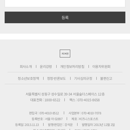
PC버전
회사소개
윤리강령
개인정보처리방침
이용자위원회
청소년보호정책
정정·반론보도
기사심의규정
불편신고
서울특별시 성동구 성수일로 39-34 서울숲더스페이스 12층
대표전화 : 1800-6522
팩스 : 070-4015-8658
편집국 : 070-4010-8512
사업본부 : 070-4010-7078
등록번호 : 서울 아 02897
제호 : 비즈니스포스트
등록일: 2013.11.13
발행·편집인 : 강석운
발행일자: 2013년 12월 2일