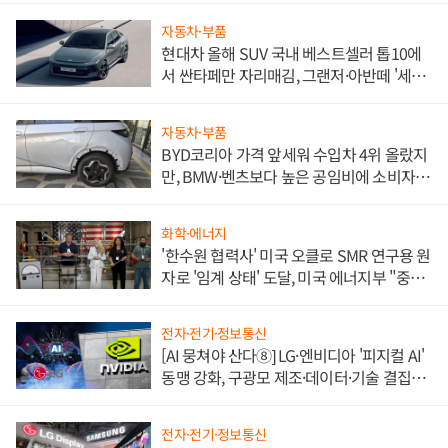
자동차·부품
현대차 올해 SUV 국내 베스트셀러 톱10에
서 싼타페만 자리매김, 그랜저·아반떼 '세단
쌍끌이'로 내수 방어
자동차·부품
BYD코리아 가격 앞세워 수입차 4위 올랐지
만, BMW·벤츠보다 높은 공임비에 소비자
불만 폭발
화학·에너지
'한수원 협력사' 미국 오클로 SMR 연구용 원
자로 '임계 상태' 도달, 미국 에너지부 "중요
한 이정표"
전자·전기·정보통신
[AI 뭉쳐야 산다⑧] LG·엔비디아 '피지컬 AI'
동맹 강화, 구광모 제조·데이터·기술 결집
해 종합 로보틱스 기업으로
전자·전기·정보통신