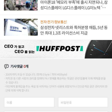
아이폰18 '메모리 부족'에 출시 지연되나, 삼
성디스플레이 LG디스플레이 LG이노텍 '탈
애플' 수익 다각화 속도
전자·전기·정보통신
삼성전자 넷리스트와 특허분쟁 매듭, 5년 동
안 최대 1.3조 라이선스비 지급
기사댓글
0
개
200자까지 쓰실 수 있습니다. (현재 0 byte / 최대 400byte)
저작권 등 다른 사람의 권리를 침해하거나 명예를 훼손하는 댓글은 관련 법률에 의해 제재를 받을
수 있습니다.
타인에게 불쾌감을 주는 욕설 등 비하하는 단어가 내용에 포함되거나 인신공격성 글은 관리자의 판
단에 의해 삭제 합니다.