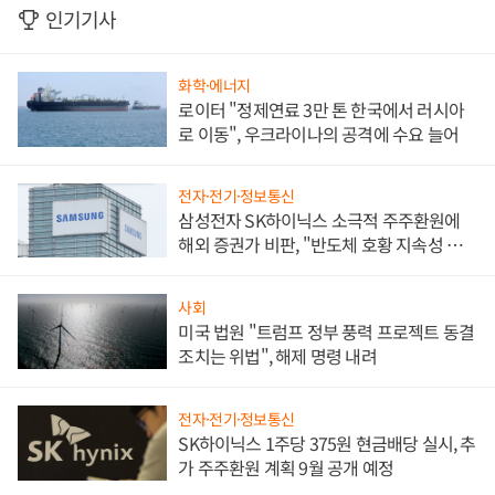
인기기사
화학·에너지
로이터 "정제연료 3만 톤 한국에서 러시아
로 이동", 우크라이나의 공격에 수요 늘어
전자·전기·정보통신
삼성전자 SK하이닉스 소극적 주주환원에
해외 증권가 비판, "반도체 호황 지속성 의
문"
사회
미국 법원 "트럼프 정부 풍력 프로젝트 동결
조치는 위법", 해제 명령 내려
전자·전기·정보통신
SK하이닉스 1주당 375원 현금배당 실시, 추
가 주주환원 계획 9월 공개 예정