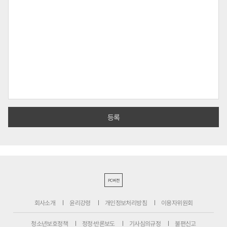
PC버전
회사소개
윤리강령
개인정보처리방침
이용자위원회
청소년보호정책
정정·반론보도
기사심의규정
불편신고