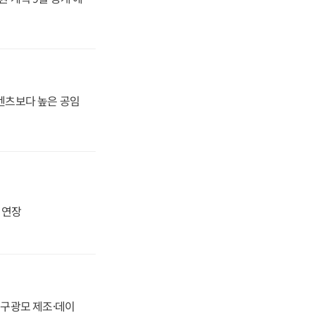
·벤츠보다 높은 공임
지 연장
화, 구광모 제조·데이