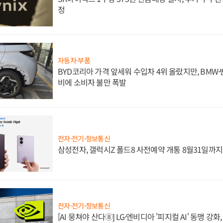
정
자동차·부품
BYD코리아 가격 앞세워 수입차 4위 올랐지만, BMW
비에 소비자 불만 폭발
전자·전기·정보통신
삼성전자, 갤럭시Z 폴드8 사전예약 개통 8월31일까
전자·전기·정보통신
[AI 뭉쳐야 산다⑧] LG·엔비디아 '피지컬 AI' 동맹 강