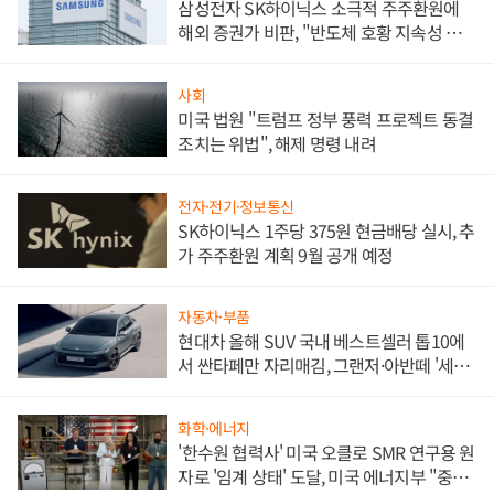
삼성전자 SK하이닉스 소극적 주주환원에
해외 증권가 비판, "반도체 호황 지속성 의
문"
사회
미국 법원 "트럼프 정부 풍력 프로젝트 동결
조치는 위법", 해제 명령 내려
전자·전기·정보통신
SK하이닉스 1주당 375원 현금배당 실시, 추
가 주주환원 계획 9월 공개 예정
자동차·부품
현대차 올해 SUV 국내 베스트셀러 톱10에
서 싼타페만 자리매김, 그랜저·아반떼 '세단
쌍끌이'로 내수 방어
화학·에너지
'한수원 협력사' 미국 오클로 SMR 연구용 원
자로 '임계 상태' 도달, 미국 에너지부 "중요