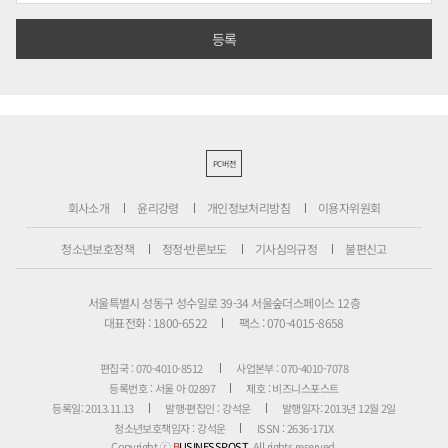
PC버전
회사소개
윤리강령
개인정보처리방침
이용자위원회
청소년보호정책
정정·반론보도
기사심의규정
불편신고
서울특별시 성동구 성수일로 39-34 서울숲더스페이스 12층
대표전화 : 1800-6522
팩스 : 070-4015-8658
편집국 : 070-4010-8512
사업본부 : 070-4010-7078
등록번호 : 서울 아 02897
제호 : 비즈니스포스트
등록일: 2013.11.13
발행·편집인 : 강석운
발행일자: 2013년 12월 2일
청소년보호책임자 : 강석운
ISSN : 2636-171X
Copyright ⓒ
B
USINESSPOST
. All rights reserved.