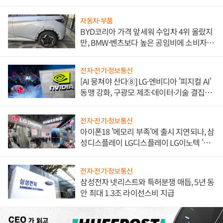
한 이정표"
자동차·부품
BYD코리아 가격 앞세워 수입차 4위 올랐지
만, BMW·벤츠보다 높은 공임비에 소비자
불만 폭발
전자·전기·정보통신
[AI 뭉쳐야 산다⑧] LG·엔비디아 '피지컬 AI'
동맹 강화, 구광모 제조·데이터·기술 결집
해 종합 로보틱스 기업으로
전자·전기·정보통신
아이폰18 '메모리 부족'에 출시 지연되나, 삼
성디스플레이 LG디스플레이 LG이노텍 '탈
애플' 수익 다각화 속도
전자·전기·정보통신
삼성전자 넷리스트와 특허분쟁 매듭, 5년 동
안 최대 1.3조 라이선스비 지급