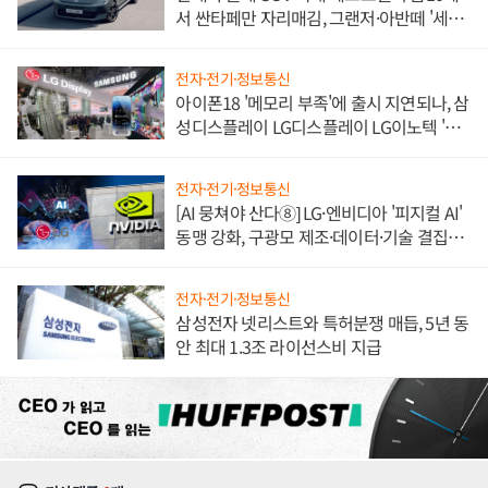
서 싼타페만 자리매김, 그랜저·아반떼 '세단
쌍끌이'로 내수 방어
전자·전기·정보통신
아이폰18 '메모리 부족'에 출시 지연되나, 삼
성디스플레이 LG디스플레이 LG이노텍 '탈
애플' 수익 다각화 속도
전자·전기·정보통신
[AI 뭉쳐야 산다⑧] LG·엔비디아 '피지컬 AI'
동맹 강화, 구광모 제조·데이터·기술 결집
해 종합 로보틱스 기업으로
전자·전기·정보통신
삼성전자 넷리스트와 특허분쟁 매듭, 5년 동
안 최대 1.3조 라이선스비 지급