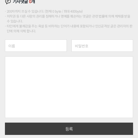
기사댓글
0
개
200자까지 쓰실 수 있습니다. (현재 0 byte / 최대 400byte)
저작권 등 다른 사람의 권리를 침해하거나 명예를 훼손하는 댓글은 관련 법률에 의해 제재를 받을
수 있습니다.
타인에게 불쾌감을 주는 욕설 등 비하하는 단어가 내용에 포함되거나 인신공격성 글은 관리자의 판
단에 의해 삭제 합니다.