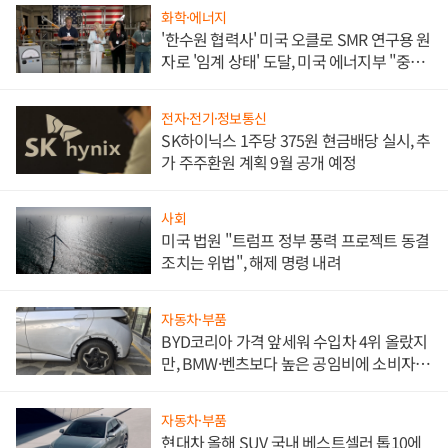
화학·에너지
'한수원 협력사' 미국 오클로 SMR 연구용 원
자로 '임계 상태' 도달, 미국 에너지부 "중요
한 이정표"
전자·전기·정보통신
SK하이닉스 1주당 375원 현금배당 실시, 추
가 주주환원 계획 9월 공개 예정
사회
미국 법원 "트럼프 정부 풍력 프로젝트 동결
조치는 위법", 해제 명령 내려
자동차·부품
BYD코리아 가격 앞세워 수입차 4위 올랐지
만, BMW·벤츠보다 높은 공임비에 소비자
불만 폭발
자동차·부품
현대차 올해 SUV 국내 베스트셀러 톱10에