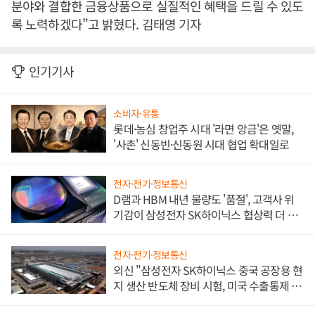
분야와 결합한 금융상품으로 실질적인 혜택을 드릴 수 있도
록 노력하겠다”고 밝혔다. 김태영 기자
인기기사
소비자·유통
롯데·농심 창업주 시대 '라면 앙금'은 옛말,
'사촌' 신동빈·신동원 시대 협업 확대일로
전자·전기·정보통신
D램과 HBM 내년 물량도 '품절', 고객사 위
기감이 삼성전자 SK하이닉스 협상력 더 키
워
전자·전기·정보통신
외신 "삼성전자 SK하이닉스 중국 공장용 현
지 생산 반도체 장비 시험, 미국 수출통제 대
비"