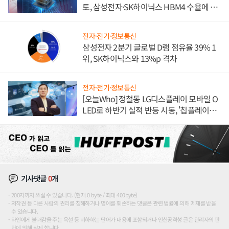
토, 삼성전자·SK하이닉스 HBM4 수율에 주
도권 갈린다
전자·전기·정보통신
삼성전자 2분기 글로벌 D램 점유율 39% 1
위, SK하이닉스와 13%p 격차
전자·전기·정보통신
[오늘Who] 정철동 LG디스플레이 모바일 O
LED로 하반기 실적 반등 시동, '칩플레이
션'에 가격 인하 압박은 부담
기사댓글
0
개
200자까지 쓰실 수 있습니다. (현재 0 byte / 최대 400byte)
저작권 등 다른 사람의 권리를 침해하거나 명예를 훼손하는 댓글은 관련 법률에 의해 제재를 받을
수 있습니다.
타인에게 불쾌감을 주는 욕설 등 비하하는 단어가 내용에 포함되거나 인신공격성 글은 관리자의 판
단에 의해 삭제 합니다.