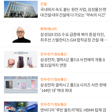
건설
국내외서 속도 붙는 원전 사업, 삼성물산·현
대건설·대우건설에 다가오는 '약속의 시간'
화학·에너지
삼성SDI ESS 수요 급증에 북미 증설 타진,
최주선 스텔란티스·GM 합작공장 건설 재추
진하나
전자·전기·정보통신
삼성전자, 갤럭시Z 폴드8 사전예약 개통 8
월31일까지 연장
전자·전기·정보통신
삼성전자 갤럭시 Z 폴드8 시리즈 사전 판매
'144만 대' 역대 최대
전자·전기·정보통신
엔비디아 '루빈 울트라'에도 HBM4 탑재 검