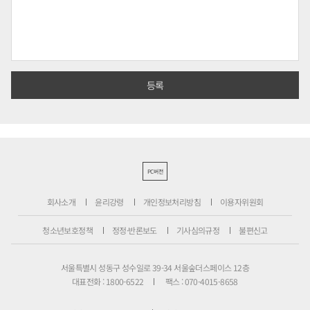
PC버전
회사소개
윤리강령
개인정보처리방침
이용자위원회
청소년보호정책
정정·반론보도
기사심의규정
불편신고
서울특별시 성동구 성수일로 39-34 서울숲더스페이스 12층
대표전화 : 1800-6522
팩스 : 070-4015-8658