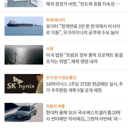
해외 증권가 비판, "반도체 호황 지속성 의
문"
화학·에너지
로이터 "정제연료 3만 톤 한국에서 러시아
로 이동", 우크라이나의 공격에 수요 늘어
사회
미국 법원 "트럼프 정부 풍력 프로젝트 동결
조치는 위법", 해제 명령 내려
전자·전기·정보통신
SK하이닉스 1주당 375원 현금배당 실시, 추
가 주주환원 계획 9월 공개 예정
자동차·부품
현대차 올해 SUV 국내 베스트셀러 톱10에
서 싼타페만 자리매김, 그랜저·아반떼 '세단
쌍끌이'로 내수 방어