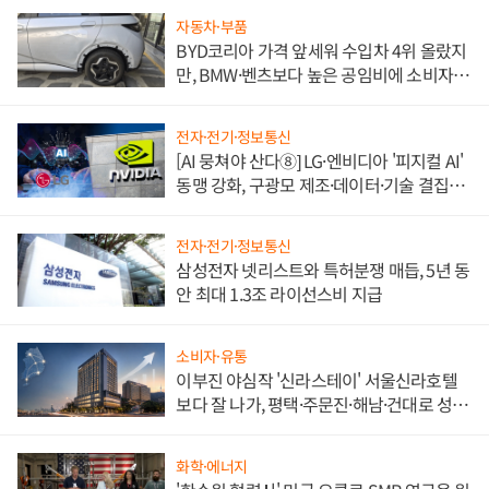
자동차·부품
BYD코리아 가격 앞세워 수입차 4위 올랐지
만, BMW·벤츠보다 높은 공임비에 소비자
불만 폭발
전자·전기·정보통신
[AI 뭉쳐야 산다⑧] LG·엔비디아 '피지컬 AI'
동맹 강화, 구광모 제조·데이터·기술 결집
해 종합 로보틱스 기업으로
전자·전기·정보통신
삼성전자 넷리스트와 특허분쟁 매듭, 5년 동
안 최대 1.3조 라이선스비 지급
소비자·유통
이부진 야심작 '신라스테이' 서울신라호텔
보다 잘 나가, 평택·주문진·해남·건대로 성
장판 더 넓힌다
화학·에너지