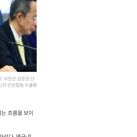
. 사진은 김정관 산
제1차 민관합동 수출확
되는 흐름을 보이
라섰다. 영국·프