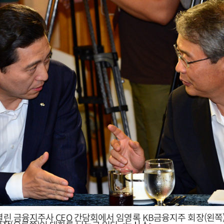
열린 금융지주사 CEO 간담회에서 임영록 KB금융지주 회장(왼쪽)