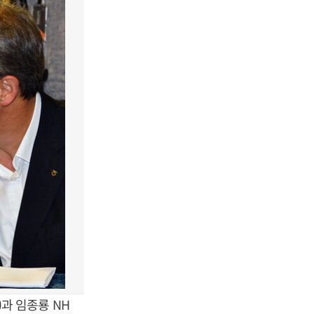
과 임종룡 NH