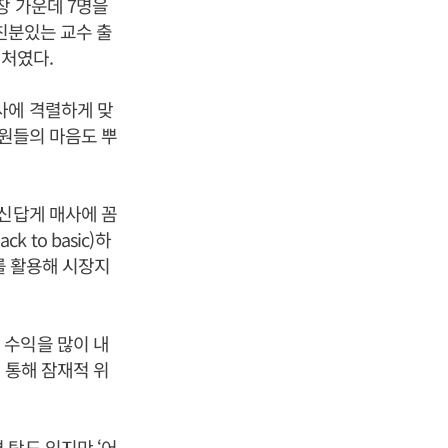
장 가운데 7명을
친분있는 교수 출
조처였다.
사에 격렬하게 맞
직원들의 마음도 뿌
출신답게 매사에 꼼
to basic)하
를 활용해 시장지
 수익을 많이 내
 통해 잠재적 위
 탓도 있지만 ‘어