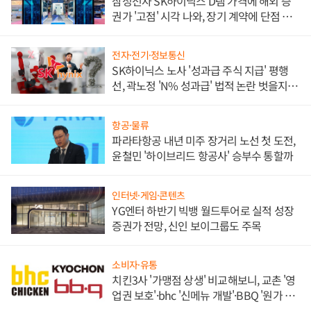
삼성전자 SK하이닉스 D램 가격에 해외 증
권가 '고점' 시각 나와, 장기 계약에 단점 부
각
전자·전기·정보통신
SK하이닉스 노사 '성과급 주식 지급' 평행
선, 곽노정 'N% 성과급' 법적 논란 벗을지 주
목
항공·물류
파라타항공 내년 미주 장거리 노선 첫 도전,
윤철민 '하이브리드 항공사' 승부수 통할까
인터넷·게임·콘텐츠
YG엔터 하반기 빅뱅 월드투어로 실적 성장
증권가 전망, 신인 보이그룹도 주목
소비자·유통
치킨3사 '가맹점 상생' 비교해보니, 교촌 '영
업권 보호'·bhc '신메뉴 개발'·BBQ '원가 부
담'