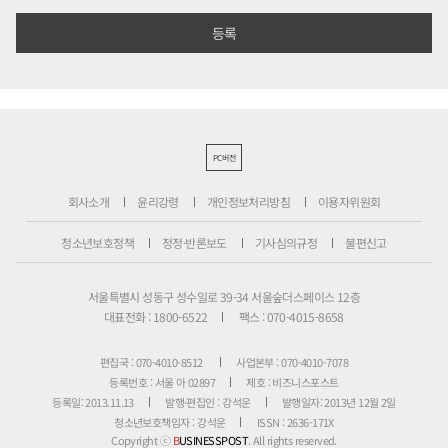
PC버전
회사소개
윤리강령
개인정보처리방침
이용자위원회
청소년보호정책
정정·반론보도
기사심의규정
불편신고
서울특별시 성동구 성수일로 39-34 서울숲더스페이스 12층
대표전화 : 1800-6522
팩스 : 070-4015-8658
편집국 : 070-4010-8512
사업본부 : 070-4010-7078
등록번호 : 서울 아 02897
제호 : 비즈니스포스트
등록일: 2013.11.13
발행·편집인 : 강석운
발행일자: 2013년 12월 2일
청소년보호책임자 : 강석운
ISSN : 2636-171X
Copyright ⓒ
B
USINESSPOST
. All rights reserved.