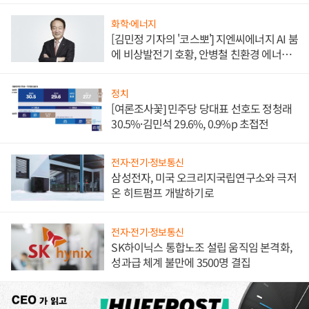
화학·에너지
[김민정 기자의 '코스뽀'] 지엔씨에너지 AI 붐
에 비상발전기 호황, 안병철 친환경 에너지
발전전문기업 향한다
정치
[여론조사꽃] 민주당 당대표 선호도 정청래
30.5%·김민석 29.6%, 0.9%p 초접전
전자·전기·정보통신
삼성전자, 미국 오크리지국립연구소와 극저
온 히트펌프 개발하기로
전자·전기·정보통신
SK하이닉스 통합노조 설립 움직임 본격화,
성과급 체계 불만에 3500명 결집