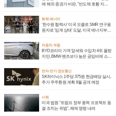
에 해외 증권가 비판, "반도체 호황 지속
성 의문"
화학·에너지
'한수원 협력사' 미국 오클로 SMR 연구용
원자로 '임계 상태' 도달, 미국 에너지부
"중요한 이정표"
자동차·부품
BYD코리아 가격 앞세워 수입차 4위 올랐
지만, BMW·벤츠보다 높은 공임비에 소비
자 불만 폭발
전자·전기·정보통신
SK하이닉스 1주당 375원 현금배당 실시,
추가 주주환원 계획 9월 공개 예정
사회
미국 법원 "트럼프 정부 풍력 프로젝트 동
결 조치는 위법", 해제 명령 내려