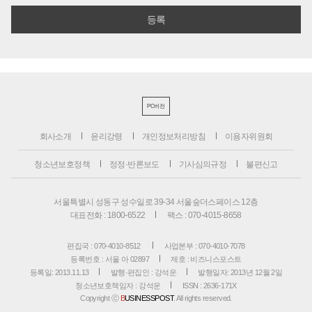
PC버전
회사소개
윤리강령
개인정보처리방침
이용자위원회
청소년보호정책
정정·반론보도
기사심의규정
불편신고
서울특별시 성동구 성수일로 39-34 서울숲더스페이스 12층
대표전화 : 1800-6522
팩스 : 070-4015-8658
편집국 : 070-4010-8512
사업본부 : 070-4010-7078
등록번호 : 서울 아 02897
제호 : 비즈니스포스트
등록일: 2013.11.13
발행·편집인 : 강석운
발행일자: 2013년 12월 2일
청소년보호책임자 : 강석운
ISSN : 2636-171X
Copyright ⓒ
B
USINESSPOST
. All rights reserved.