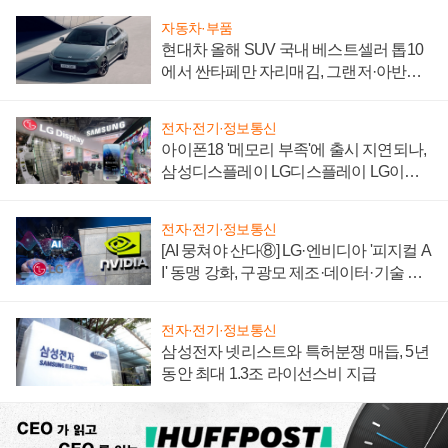
자동차·부품
현대차 올해 SUV 국내 베스트셀러 톱10
에서 싼타페만 자리매김, 그랜저·아반떼
'세단 쌍끌이'로 내수 방어
전자·전기·정보통신
아이폰18 '메모리 부족'에 출시 지연되나,
삼성디스플레이 LG디스플레이 LG이노
텍 '탈애플' 수익 다각화 속도
전자·전기·정보통신
[AI 뭉쳐야 산다⑧] LG·엔비디아 '피지컬 A
I' 동맹 강화, 구광모 제조·데이터·기술 결
집해 종합 로보틱스 기업으로
전자·전기·정보통신
삼성전자 넷리스트와 특허분쟁 매듭, 5년
동안 최대 1.3조 라이선스비 지급