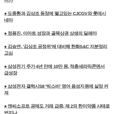
어가
● 도종환과 김상조 등장에 떨고있는 CJCGV와 롯데시
네마
● 정용진, 이마트 성장과 골목상권 상생의 딜레마
● 김승연, '김상조 공정위'에 대비해 한화S&C 지분정리
고심
● 삼성전기 주가 4년 만에 10만 원, 적층세라믹콘덴서
급성장
● 삼성전자 갤럭시S8 ‘빅스비’ 영어 음성지원에 실망 커
져
● 엔씨소프트 공매도 거래 급증, 제 2의 한미약품 사태로
번지나