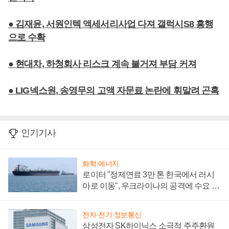
● 김재윤, 서원인텍 액세서리사업 다져 갤럭시S8 흥행
으로 수확
● 현대차, 하청회사 리스크 계속 불거져 부담 커져
● LIG넥스원, 송영무의 고액 자문료 논란에 휘말려 곤혹
인기기사
화학·에너지
로이터 "정제연료 3만 톤 한국에서 러시
아로 이동", 우크라이나의 공격에 수요 늘
어
전자·전기·정보통신
삼성전자 SK하이닉스 소극적 주주환원