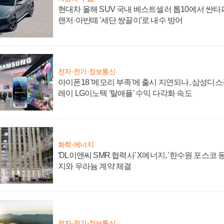
현대차 올해 SUV 국내 베스트셀러 톱10에서 싼타
랜저·아반떼 '세단 쌍끌이'로 내수 방어
전자·전기·정보통신
아이폰18 '메모리 부족'에 출시 지연되나, 삼성디
레이 LG이노텍 '탈애플' 수익 다각화 속도
화학·에너지
'DL이앤씨 SMR 협력사' X에너지, '한수원 포스코
지와 우라늄 계약 체결
전자·전기·정보통신