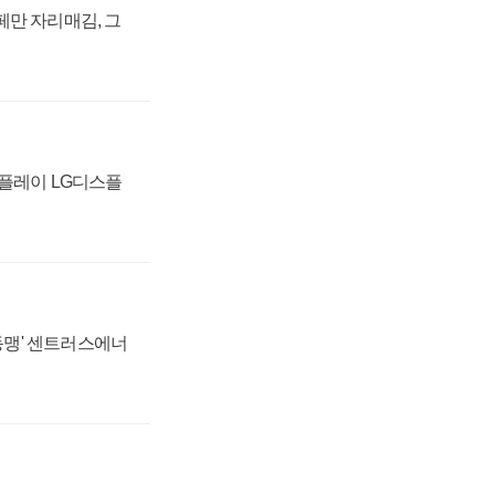
페만 자리매김, 그
스플레이 LG디스플
 동맹' 센트러스에너