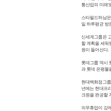
통산업의 미래'
스타필드하남은 
일 하루평균 방문
신세계그룹은 고양
할 계획을 세워
원이 들어선다.
롯데그룹 역시 
과 롯데 은평몰
현대백화점그룹은
년에는 현대프리
크원을 완공할 
의무휴업이 강제