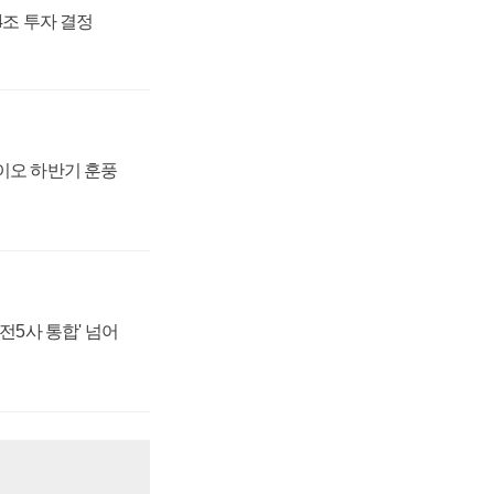
54조 투자 결정
바이오 하반기 훈풍
발전5사 통합' 넘어