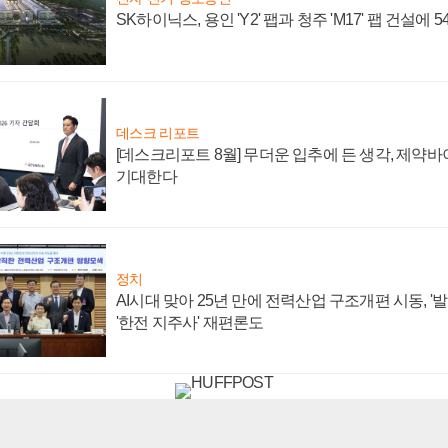
SK하이닉스, 용인 'Y2' 팹과 청주 'M17' 팹 건설에 
데스크 리포트
[데스크리포트 8월] 무더운 입추에 든 생각, 제약
기대한다
정치
AI시대 맞아 25년 만에 전력산업 구조개편 시동, '
'한전 지주사' 재편론도