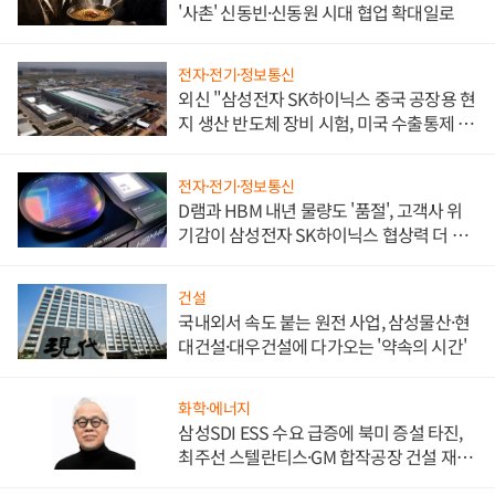
'사촌' 신동빈·신동원 시대 협업 확대일로
전자·전기·정보통신
외신 "삼성전자 SK하이닉스 중국 공장용 현
지 생산 반도체 장비 시험, 미국 수출통제 대
비"
전자·전기·정보통신
D램과 HBM 내년 물량도 '품절', 고객사 위
기감이 삼성전자 SK하이닉스 협상력 더 키
워
건설
국내외서 속도 붙는 원전 사업, 삼성물산·현
대건설·대우건설에 다가오는 '약속의 시간'
화학·에너지
삼성SDI ESS 수요 급증에 북미 증설 타진,
최주선 스텔란티스·GM 합작공장 건설 재추
진하나