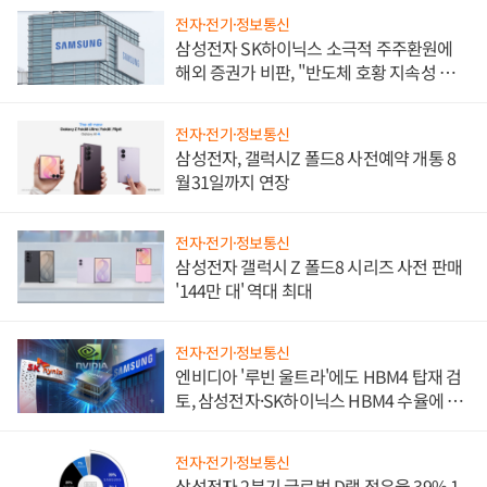
전자·전기·정보통신
삼성전자 SK하이닉스 소극적 주주환원에
해외 증권가 비판, "반도체 호황 지속성 의
문"
전자·전기·정보통신
삼성전자, 갤럭시Z 폴드8 사전예약 개통 8
월31일까지 연장
전자·전기·정보통신
삼성전자 갤럭시 Z 폴드8 시리즈 사전 판매
'144만 대' 역대 최대
전자·전기·정보통신
엔비디아 '루빈 울트라'에도 HBM4 탑재 검
토, 삼성전자·SK하이닉스 HBM4 수율에 주
도권 갈린다
전자·전기·정보통신
삼성전자 2분기 글로벌 D램 점유율 39% 1