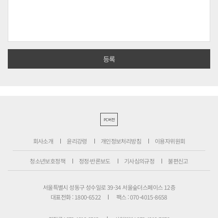
PC버전
회사소개
윤리강령
개인정보처리방침
이용자위원회
청소년보호정책
정정·반론보도
기사심의규정
불편신고
서울특별시 성동구 성수일로 39-34 서울숲더스페이스 12층
대표전화 : 1800-6522
팩스 : 070-4015-8658