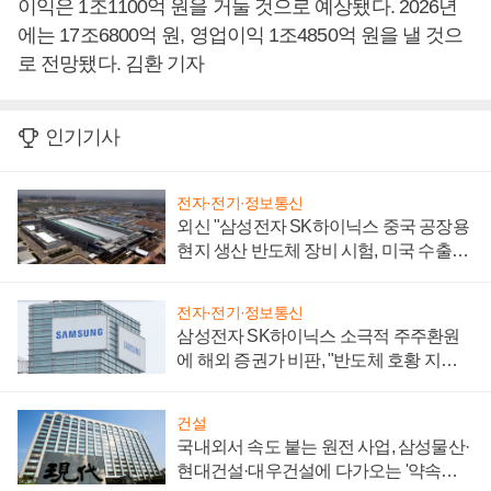
이익은 1조1100억 원을 거둘 것으로 예상됐다. 2026년
에는 17조6800억 원, 영업이익 1조4850억 원을 낼 것으
로 전망됐다. 김환 기자
인기기사
전자·전기·정보통신
외신 "삼성전자 SK하이닉스 중국 공장용
현지 생산 반도체 장비 시험, 미국 수출통
제 대비"
전자·전기·정보통신
삼성전자 SK하이닉스 소극적 주주환원
에 해외 증권가 비판, "반도체 호황 지속
성 의문"
건설
국내외서 속도 붙는 원전 사업, 삼성물산·
현대건설·대우건설에 다가오는 '약속의