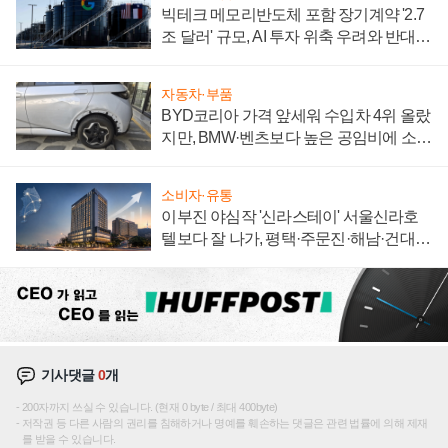
빅테크 메모리반도체 포함 장기계약 '2.7
조 달러' 규모, AI 투자 위축 우려와 반대
신호
자동차·부품
BYD코리아 가격 앞세워 수입차 4위 올랐
지만, BMW·벤츠보다 높은 공임비에 소비
자 불만 폭발
소비자·유통
이부진 야심작 '신라스테이' 서울신라호
텔보다 잘 나가, 평택·주문진·해남·건대로
성장판 더 넓힌다
기사댓글
0
개
200자까지 쓰실 수 있습니다. (현재 0 byte / 최대 400byte)
저작권 등 다른 사람의 권리를 침해하거나 명예를 훼손하는 댓글은 관련 법률에 의해 제재
를 받을 수 있습니다.