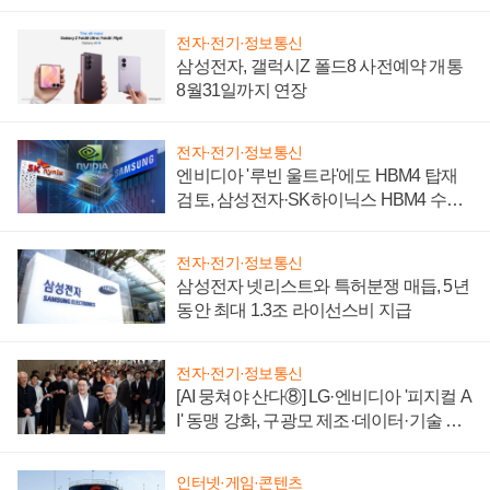
시간'
전자·전기·정보통신
삼성전자, 갤럭시Z 폴드8 사전예약 개통
8월31일까지 연장
전자·전기·정보통신
엔비디아 '루빈 울트라'에도 HBM4 탑재
검토, 삼성전자·SK하이닉스 HBM4 수율
에 주도권 갈린다
전자·전기·정보통신
삼성전자 넷리스트와 특허분쟁 매듭, 5년
동안 최대 1.3조 라이선스비 지급
전자·전기·정보통신
[AI 뭉쳐야 산다⑧] LG·엔비디아 '피지컬 A
I' 동맹 강화, 구광모 제조·데이터·기술 결
집해 종합 로보틱스 기업으로
인터넷·게임·콘텐츠