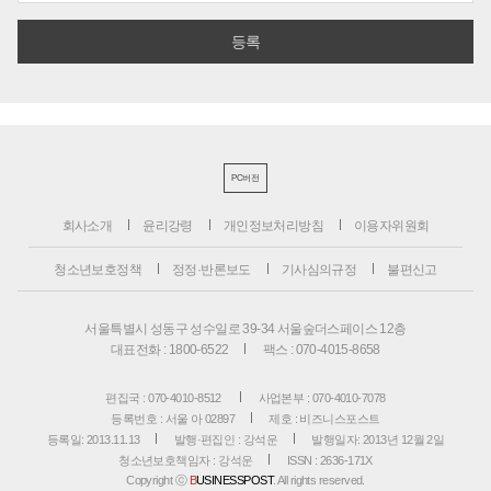
PC버전
회사소개
윤리강령
개인정보처리방침
이용자위원회
청소년보호정책
정정·반론보도
기사심의규정
불편신고
서울특별시 성동구 성수일로 39-34 서울숲더스페이스 12층
대표전화 : 1800-6522
팩스 : 070-4015-8658
편집국 : 070-4010-8512
사업본부 : 070-4010-7078
등록번호 : 서울 아 02897
제호 : 비즈니스포스트
등록일: 2013.11.13
발행·편집인 : 강석운
발행일자: 2013년 12월 2일
청소년보호책임자 : 강석운
ISSN : 2636-171X
Copyright ⓒ
B
USINESSPOST
. All rights reserved.