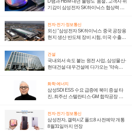
D램과 HBM 내년 물량도 '품절', 고객사 위
기감이 삼성전자 SK하이닉스 협상력 더
키워
전자·전기·정보통신
외신 "삼성전자 SK하이닉스 중국 공장용
현지 생산 반도체 장비 시험, 미국 수출통
제 대비"
건설
국내외서 속도 붙는 원전 사업, 삼성물산·
현대건설·대우건설에 다가오는 '약속의
시간'
화학·에너지
삼성SDI ESS 수요 급증에 북미 증설 타
진, 최주선 스텔란티스·GM 합작공장 건
설 재추진하나
전자·전기·정보통신
삼성전자, 갤럭시Z 폴드8 사전예약 개통
8월31일까지 연장