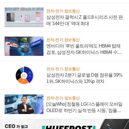
전자·전기·정보통신
삼성전자 갤럭시 Z 폴드8 시리즈 사전 판
매 '144만 대' 역대 최대
전자·전기·정보통신
엔비디아 '루빈 울트라'에도 HBM4 탑재
검토, 삼성전자·SK하이닉스 HBM4 수율
에 주도권 갈린다
전자·전기·정보통신
삼성전자 2분기 글로벌 D램 점유율 39%
1위, SK하이닉스와 13%p 격차
전자·전기·정보통신
[오늘Who] 정철동 LG디스플레이 모바일
OLED로 하반기 실적 반등 시동, '칩플레
이션'에 가격 인하 압박은 부담