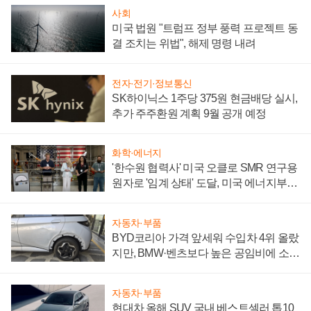
사회
미국 법원 "트럼프 정부 풍력 프로젝트 동
결 조치는 위법", 해제 명령 내려
전자·전기·정보통신
SK하이닉스 1주당 375원 현금배당 실시,
추가 주주환원 계획 9월 공개 예정
화학·에너지
'한수원 협력사' 미국 오클로 SMR 연구용
원자로 '임계 상태' 도달, 미국 에너지부
"중요한 이정표"
자동차·부품
BYD코리아 가격 앞세워 수입차 4위 올랐
지만, BMW·벤츠보다 높은 공임비에 소비
자 불만 폭발
자동차·부품
현대차 올해 SUV 국내 베스트셀러 톱10