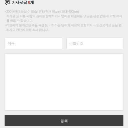
기사댓글
0
개
200자까지 쓰실 수 있습니다. (현재 0 byte / 최대 400byte)
저작권 등 다른 사람의 권리를 침해하거나 명예를 훼손하는 댓글은 관련 법률에 의해 제재
를 받을 수 있습니다.
타인에게 불쾌감을 주는 욕설 등 비하하는 단어가 내용에 포함되거나 인신공격성 글은 관
리자의 판단에 의해 삭제 합니다.