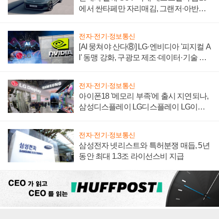
에서 싼타페만 자리매김, 그랜저·아반떼
'세단 쌍끌이'로 내수 방어
전자·전기·정보통신
[AI 뭉쳐야 산다⑧] LG·엔비디아 '피지컬 A
I' 동맹 강화, 구광모 제조·데이터·기술 결
집해 종합 로보틱스 기업으로
전자·전기·정보통신
아이폰18 '메모리 부족'에 출시 지연되나,
삼성디스플레이 LG디스플레이 LG이노
텍 '탈애플' 수익 다각화 속도
전자·전기·정보통신
삼성전자 넷리스트와 특허분쟁 매듭, 5년
동안 최대 1.3조 라이선스비 지급