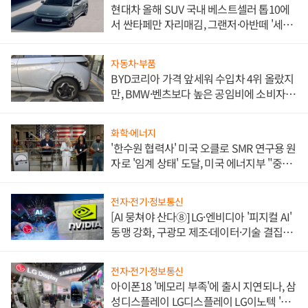
현대차 올해 SUV 국내 베스트셀러 톱10에
서 싼타페만 자리매김, 그랜저·아반떼 '세단
쌍끌이'로 내수 방어
자동차·부품
BYD코리아 가격 앞세워 수입차 4위 올랐지
만, BMW·벤츠보다 높은 공임비에 소비자
불만 폭발
화학·에너지
'한수원 협력사' 미국 오클로 SMR 연구용 원
자로 '임계 상태' 도달, 미국 에너지부 "중요
한 이정표"
전자·전기·정보통신
[AI 뭉쳐야 산다⑧] LG·엔비디아 '피지컬 AI'
동맹 강화, 구광모 제조·데이터·기술 결집
해 종합 로보틱스 기업으로
전자·전기·정보통신
아이폰18 '메모리 부족'에 출시 지연되나, 삼
성디스플레이 LG디스플레이 LG이노텍 '탈