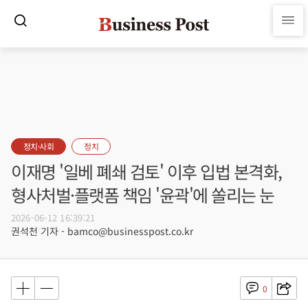
정치·사회
정치
이재명 '일베 폐쇄 검토' 이후 입법 본격화,
형사처벌·플랫폼 책임 '윤곽'에 쏠리는 눈
2026-06-12 16:39:21
권석천 기자 - bamco@businesspost.co.kr
0