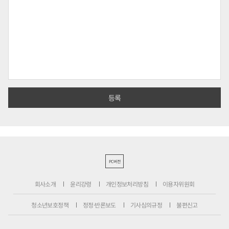
PC버전
회사소개
윤리강령
개인정보처리방침
이용자위원회
청소년보호정책
정정·반론보도
기사심의규정
불편신고