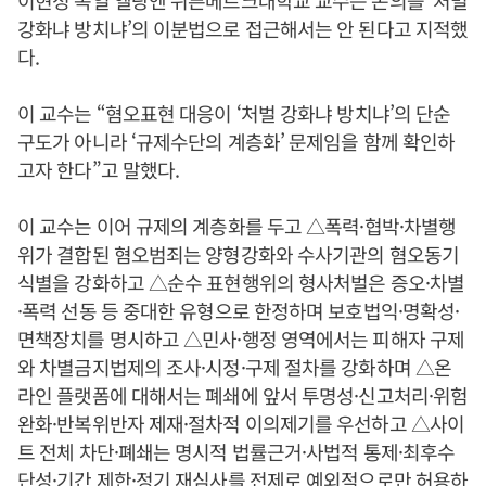
이현정 독일 엘랑엔 뉘른베르크대학교 교수는 논의를 ‘처벌
강화냐 방치냐’의 이분법으로 접근해서는 안 된다고 지적했
다.
이 교수는 “혐오표현 대응이 ‘처벌 강화냐 방치냐’의 단순
구도가 아니라 ‘규제수단의 계층화’ 문제임을 함께 확인하
고자 한다”고 말했다.
이 교수는 이어 규제의 계층화를 두고 △폭력·협박·차별행
위가 결합된 혐오범죄는 양형강화와 수사기관의 혐오동기
식별을 강화하고 △순수 표현행위의 형사처벌은 증오·차별
·폭력 선동 등 중대한 유형으로 한정하며 보호법익·명확성·
면책장치를 명시하고 △민사·행정 영역에서는 피해자 구제
와 차별금지법제의 조사·시정·구제 절차를 강화하며 △온
라인 플랫폼에 대해서는 폐쇄에 앞서 투명성·신고처리·위험
완화·반복위반자 제재·절차적 이의제기를 우선하고 △사이
트 전체 차단·폐쇄는 명시적 법률근거·사법적 통제·최후수
단성·기간 제한·정기 재심사를 전제로 예외적으로만 허용하