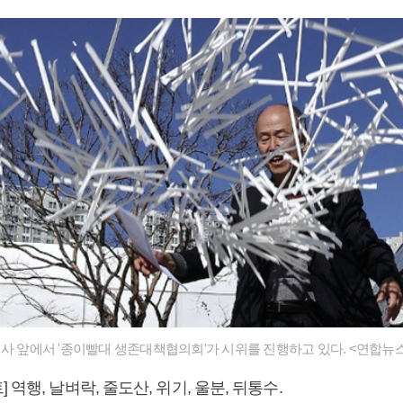
청사 앞에서 '종이빨대 생존대책협의회'가 시위를 진행하고 있다. <연합뉴
 역행, 날벼락, 줄도산, 위기, 울분, 뒤통수.