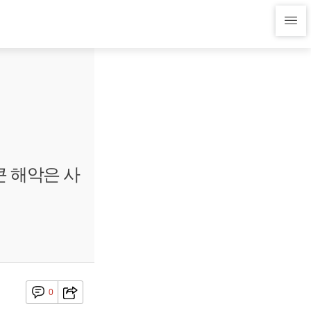
큰 해악은 사
0