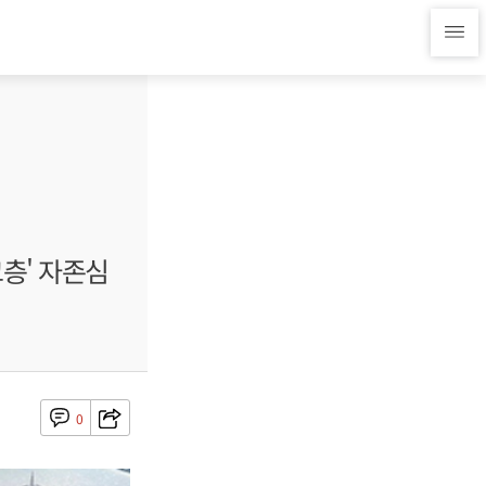
고층' 자존심
0