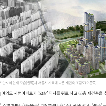
 단지의 현재 모습(왼쪽)과 서울시 자료에 나온 재건축 조감도(오른쪽).
 여의도 시범아파트가 ‘50살’ 역사를 뒤로 하고 65층 재건축을 
, 삼부아파트(55~56층), 한양아파트(54층), 공작아파트(49층) 