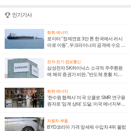
인기기사
화학·에너지
로이터 "정제연료 3만 톤 한국에서 러시
아로 이동", 우크라이나의 공격에 수요 늘
어
전자·전기·정보통신
삼성전자 SK하이닉스 소극적 주주환원
에 해외 증권가 비판, "반도체 호황 지속
성 의문"
화학·에너지
'한수원 협력사' 미국 오클로 SMR 연구용
원자로 '임계 상태' 도달, 미국 에너지부
"중요한 이정표"
자동차·부품
BYD코리아 가격 앞세워 수입차 4위 올랐