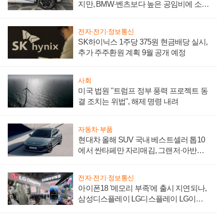
지만, BMW·벤츠보다 높은 공임비에 소비
자 불만 폭발
전자·전기·정보통신
SK하이닉스 1주당 375원 현금배당 실시,
추가 주주환원 계획 9월 공개 예정
사회
미국 법원 "트럼프 정부 풍력 프로젝트 동
결 조치는 위법", 해제 명령 내려
자동차·부품
현대차 올해 SUV 국내 베스트셀러 톱10
에서 싼타페만 자리매김, 그랜저·아반떼
'세단 쌍끌이'로 내수 방어
전자·전기·정보통신
아이폰18 '메모리 부족'에 출시 지연되나,
삼성디스플레이 LG디스플레이 LG이노
텍 '탈애플' 수익 다각화 속도