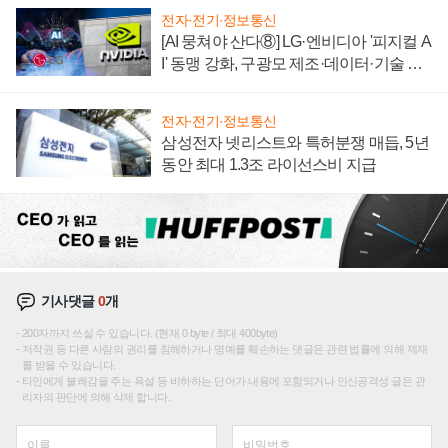
전자·전기·정보통신
[AI 뭉쳐야 산다⑧] LG·엔비디아 '피지컬 A
I' 동맹 강화, 구광모 제조·데이터·기술 결
집해 종합 로보틱스 기업으로
전자·전기·정보통신
삼성전자 넷리스트와 특허분쟁 매듭, 5년
동안 최대 1.3조 라이선스비 지급
기사댓글
0
개
200자까지 쓰실 수 있습니다. (현재 0 byte / 최대 400byte)
저작권 등 다른 사람의 권리를 침해하거나 명예를 훼손하는 댓글은 관련 법률에 의해 제재
를 받을 수 있습니다.
타인에게 불쾌감을 주는 욕설 등 비하하는 단어가 내용에 포함되거나 인신공격성 글은 관
리자의 판단에 의해 삭제 합니다.