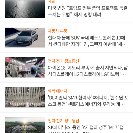
사회
미국 법원 "트럼프 정부 풍력 프로젝트 동결
조치는 위법", 해제 명령 내려
자동차·부품
현대차 올해 SUV 국내 베스트셀러 톱10에
서 싼타페만 자리매김, 그랜저·아반떼 '세단
쌍끌이'로 내수 방어
전자·전기·정보통신
아이폰18 '메모리 부족'에 출시 지연되나, 삼
성디스플레이 LG디스플레이 LG이노텍 '탈
애플' 수익 다각화 속도
화학·에너지
'DL이앤씨 SMR 협력사' X에너지, '한수원 포
스코 동맹' 센트러스에너지와 우라늄 계약
체결
전자·전기·정보통신
SK하이닉스, 용인 'Y2' 팹과 청주 'M17' 팹