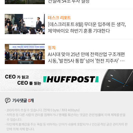
건설에 54조 투자 결정
데스크 리포트
[데스크리포트 8월] 무더운 입추에 든 생각,
제약바이오 하반기 훈풍 기대한다
정치
AI시대 맞아 25년 만에 전력산업 구조개편
시동, '발전5사 통합' 넘어 '한전 지주사' 재편
론도
기사댓글
0
개
200자까지 쓰실 수 있습니다. (현재 0 byte / 최대 400byte)
저작권 등 다른 사람의 권리를 침해하거나 명예를 훼손하는 댓글은 관련 법률에 의해 제재를 받을
수 있습니다.
타인에게 불쾌감을 주는 욕설 등 비하하는 단어가 내용에 포함되거나 인신공격성 글은 관리자의 판
단에 의해 삭제 합니다.