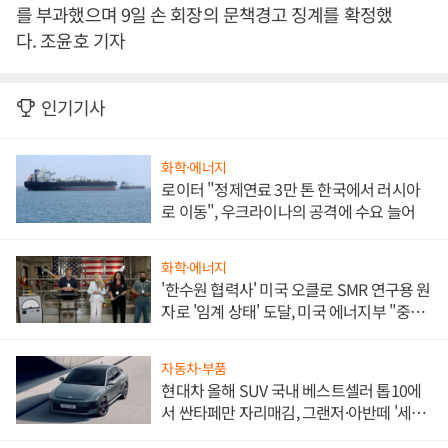
를 부과했으며 9일 손 회장의 문책경고 징계를 확정했
다. 조윤호 기자
인기기사
화학·에너지
로이터 "정제연료 3만 톤 한국에서 러시아
로 이동", 우크라이나의 공격에 수요 늘어
화학·에너지
'한수원 협력사' 미국 오클로 SMR 연구용 원
자로 '임계 상태' 도달, 미국 에너지부 "중요
한 이정표"
자동차·부품
현대차 올해 SUV 국내 베스트셀러 톱10에
서 싼타페만 자리매김, 그랜저·아반떼 '세단
쌍끌이'로 내수 방어