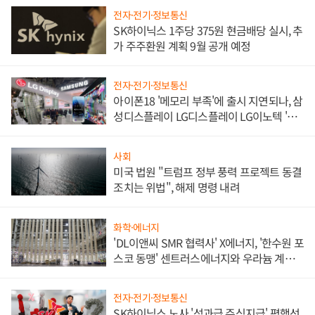
전자·전기·정보통신
SK하이닉스 1주당 375원 현금배당 실시, 추
가 주주환원 계획 9월 공개 예정
전자·전기·정보통신
아이폰18 '메모리 부족'에 출시 지연되나, 삼
성디스플레이 LG디스플레이 LG이노텍 '탈
애플' 수익 다각화 속도
사회
미국 법원 "트럼프 정부 풍력 프로젝트 동결
조치는 위법", 해제 명령 내려
화학·에너지
'DL이앤씨 SMR 협력사' X에너지, '한수원 포
스코 동맹' 센트러스에너지와 우라늄 계약
체결
전자·전기·정보통신
SK하이닉스 노사 '성과급 주식지급' 평행선,