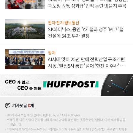
곽노정 'N% 성과급' 법적 논란 벗을지 주목
전자·전기·정보통신
SK하이닉스, 용인 'Y2' 팹과 청주 'M17' 팹
건설에 54조 투자 결정
정치
AI시대 맞아 25년 만에 전력산업 구조개편
시동, '발전5사 통합' 넘어 '한전 지주사' 재편
론도
기사댓글
0
개
200자까지 쓰실 수 있습니다. (현재 0 byte / 최대 400byte)
저작권 등 다른 사람의 권리를 침해하거나 명예를 훼손하는 댓글은 관련 법률에 의해 제재를 받을
수 있습니다.
타인에게 불쾌감을 주는 욕설 등 비하하는 단어가 내용에 포함되거나 인신공격성 글은 관리자의 판