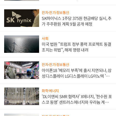
쌍끌이'로 내수 방어
전자·전기·정보통신
SK하이닉스 1주당 375원 현금배당 실시, 추
가 주주환원 계획 9월 공개 예정
사회
미국 법원 "트럼프 정부 풍력 프로젝트 동결
조치는 위법", 해제 명령 내려
전자·전기·정보통신
아이폰18 '메모리 부족'에 출시 지연되나, 삼
성디스플레이 LG디스플레이 LG이노텍 '탈
애플' 수익 다각화 속도
화학·에너지
'DL이앤씨 SMR 협력사' X에너지, '한수원 포
스코 동맹' 센트러스에너지와 우라늄 계약
체결