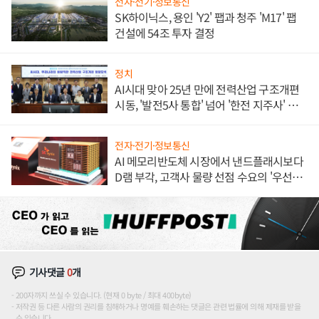
전자·전기·정보통신
SK하이닉스, 용인 'Y2' 팹과 청주 'M17' 팹
건설에 54조 투자 결정
정치
AI시대 맞아 25년 만에 전력산업 구조개편
시동, '발전5사 통합' 넘어 '한전 지주사' 재편
론도
전자·전기·정보통신
AI 메모리반도체 시장에서 낸드플래시보다
D램 부각, 고객사 물량 선점 수요의 '우선순
위'
기사댓글
0
개
200자까지 쓰실 수 있습니다. (현재 0 byte / 최대 400byte)
저작권 등 다른 사람의 권리를 침해하거나 명예를 훼손하는 댓글은 관련 법률에 의해 제재를 받을
수 있습니다.