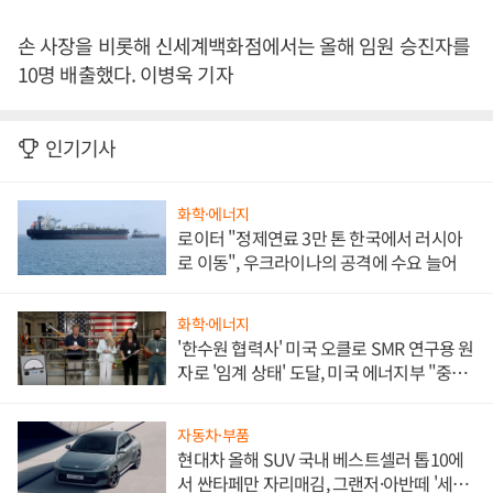
손 사장을 비롯해 신세계백화점에서는 올해 임원 승진자를
10명 배출했다. 이병욱 기자
인기기사
화학·에너지
로이터 "정제연료 3만 톤 한국에서 러시아
로 이동", 우크라이나의 공격에 수요 늘어
화학·에너지
'한수원 협력사' 미국 오클로 SMR 연구용 원
자로 '임계 상태' 도달, 미국 에너지부 "중요
한 이정표"
자동차·부품
현대차 올해 SUV 국내 베스트셀러 톱10에
서 싼타페만 자리매김, 그랜저·아반떼 '세단