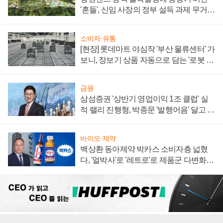
'흔들', 신임 사장의 정부 설득 과제 무거워
져
소비자·유통
[현장] 롯데마트 야심작 '부산 물류센터' 가
보니, 장보기 상품 자동으로 담는 '로봇 40
0대' 장관
금융
삼섬증권 '상반기 영업이익 1조 클럽' 실
적 랠리 진행형, 박종문 '발행어음' 달고 연
임 향하나
바이오·제약
백상환 동아제약 박카스 소비자층 넓혔
다, '얼박사'로 '레트로'로 제품군 다변화
주효