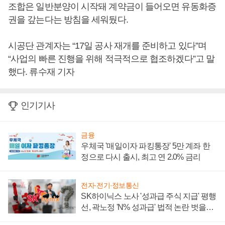
조합은 일반분양이 시작돼 계약금이 들어오면 유동화증
권을 갚는다는 방침을 세워뒀다.
시공단 관계자는 “17일 공사 재개를 준비하고 있다”며
“사업의 빠른 진행을 위해 적극적으로 협조하겠다”고 말
했다. 류수재 기자
인기기사
금융
우체국 '매일이자 파킹통장' 5만 계좌 한
정으로 다시 출시, 최고 연 2.0% 금리
전자·전기·정보통신
SK하이닉스 노사 '성과급 주식 지급' 평행
선, 곽노정 'N% 성과급' 법적 논란 벗을지
주목