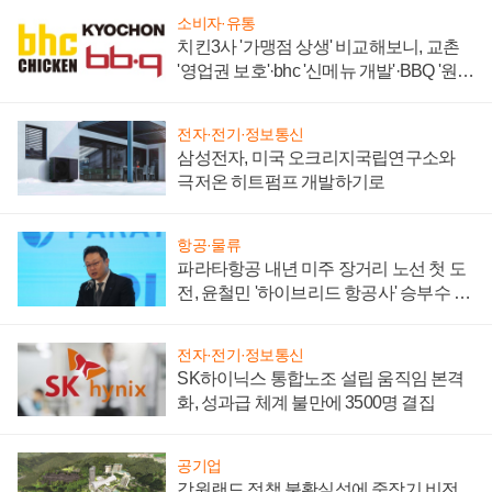
소비자·유통
치킨3사 '가맹점 상생' 비교해보니, 교촌
'영업권 보호'·bhc '신메뉴 개발'·BBQ '원가
부담'
전자·전기·정보통신
삼성전자, 미국 오크리지국립연구소와
극저온 히트펌프 개발하기로
항공·물류
파라타항공 내년 미주 장거리 노선 첫 도
전, 윤철민 '하이브리드 항공사' 승부수 통
할까
전자·전기·정보통신
SK하이닉스 통합노조 설립 움직임 본격
화, 성과급 체계 불만에 3500명 결집
공기업
강원랜드 정책 불확실성에 중장기 비전