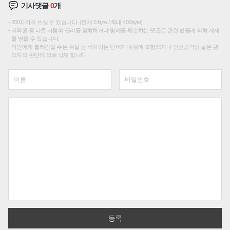
기사댓글
0
개
200자까지 쓰실 수 있습니다. (현재 0 byte / 최대 400byte)
저작권 등 다른 사람의 권리를 침해하거나 명예를 훼손하는 댓글은 관련 법률에 의해 제재
를 받을 수 있습니다.
타인에게 불쾌감을 주는 욕설 등 비하하는 단어가 내용에 포함되거나 인신공격성 글은 관
리자의 판단에 의해 삭제 합니다.