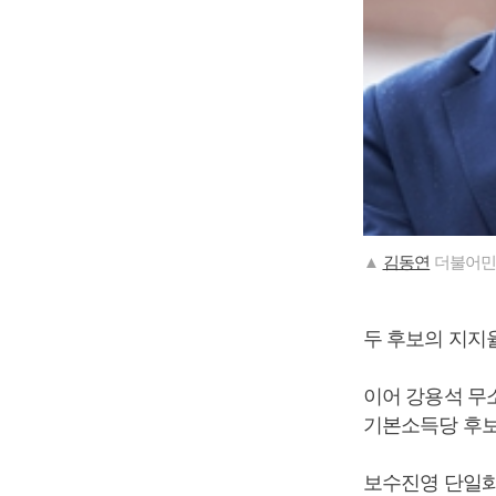
▲
김동연
더불어민주
두 후보의 지지율
이어 강용석 무소속
기본소득당 후보 
보수진영 단일화