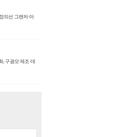
 정의선 그랜저·아
강화, 구광모 제조·데