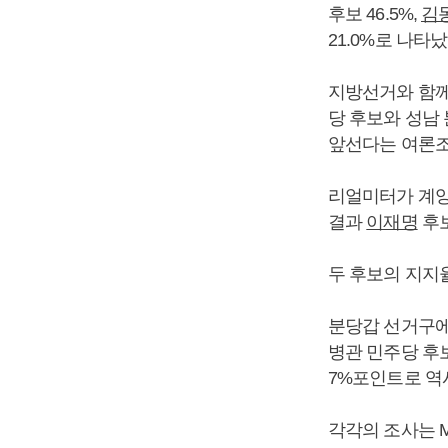
후보 46.5%,
김
21.0%로 나타났
지방선거와 함께
당 후보와 성남
앞선다는 여론조
리얼미터가 계양
결과
이재명
후보
두 후보의 지지율
분당갑 선거구에 
병관 민주당 후보 
7%포인트로 역시
각각의 조사는 MB