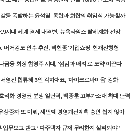
 갈등 폭발하는 윤석열, 통합과 화합의 취임식 가능할까
나19시대 세계 경제 대격변, 뉴욕타임스 탈세계화 전망
 bhc 버거킹도 인수 추진, 박현종 '기업쇼핑' 현재진행형
 하나금융 회장 함영주 시대, '섬김과 배려'로 도약 이끈다
서영진 합류해 3인 각자대표, '마이크로바이옴' 강화
 금호석화 경영권 분쟁 일단락, 백종훈 고부가소재 확대 탄력
 유상증자 또 미뤄, 세번째 경영개선계획 승인 쉽지 않아
토부 업무보고 받고 “다주택자 규제 무리한지 살펴봐야”