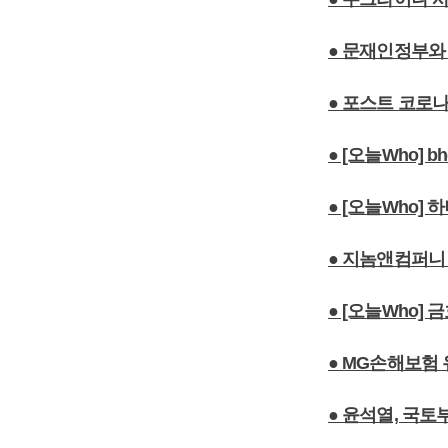
● 문재인정부와
● 포스트 코로
● [오늘Who]
● [오늘Who]
● 지놈앤컴퍼니 
● [오늘Who]
● MG손해보험
● 윤석열, 국