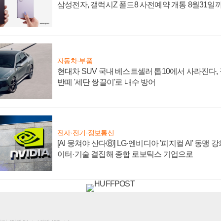
삼성전자, 갤럭시Z 폴드8 사전예약 개통 8월31일
자동차·부품
현대차 SUV 국내 베스트셀러 톱10에서 사라진다,
반떼 '세단 쌍끌이'로 내수 방어
전자·전기·정보통신
[AI 뭉쳐야 산다⑧] LG·엔비디아 '피지컬 AI' 동맹 
이터·기술 결집해 종합 로보틱스 기업으로