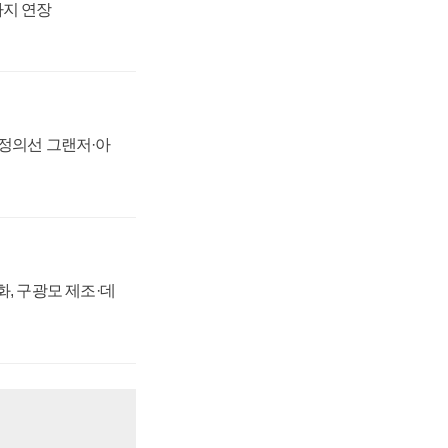
까지 연장
 정의선 그랜저·아
강화, 구광모 제조·데