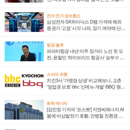
주목
전자·전기·정보통신
삼성전자 SK하이닉스 D램 가격에 해외
증권가 '고점' 시각 나와, 장기 계약에 단점
부각
항공·물류
파라타항공 내년 미주 장거리 노선 첫 도
전, 윤철민 '하이브리드 항공사' 승부수 통
할까
소비자·유통
치킨3사 '가맹점 상생' 비교해보니, 교촌
'영업권 보호'·bhc '신메뉴 개발'·BBQ '원가
부담'
화학·에너지
[김민정 기자의 '코스뽀'] 지엔씨에너지 AI
붐에 비상발전기 호황, 안병철 친환경 에
너지 발전전문기업 향한다