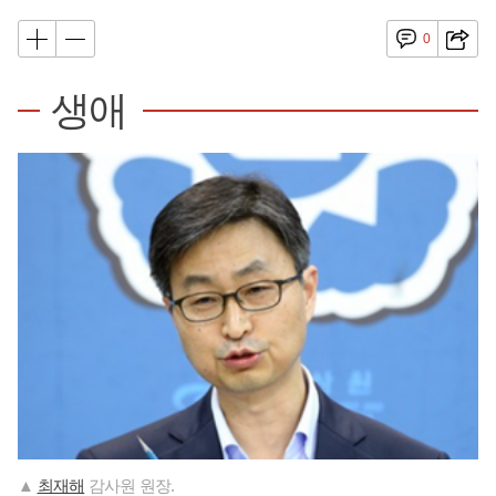
0
생애
▲
최재해
감사원 원장.