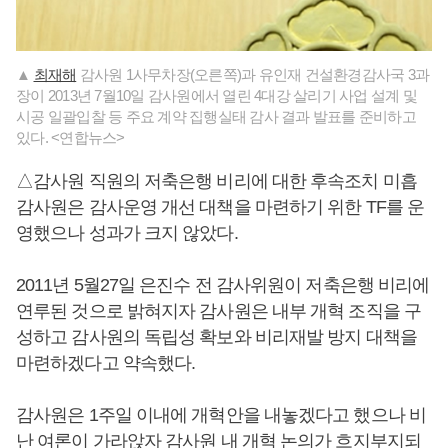
▲
최재해
감사원 1사무차장(오른쪽)과 유인재 건설환경감사국 3과
장이 2013년 7월10일 감사원에서 열린 4대강 살리기 사업 설계 및
시공 일괄입찰 등 주요 계약 집행실태 감사 결과 발표를 준비하고
있다. <연합뉴스>
△감사원 직원의 저축은행 비리에 대한 후속조치 미흡
감사원은 감사운영 개선 대책을 마련하기 위한 TF를 운
영했으나 성과가 크지 않았다.
2011년 5월27일 은진수 전 감사위원이 저축은행 비리에
연루된 것으로 밝혀지자 감사원은 내부 개혁 조직을 구
성하고 감사원의 독립성 확보와 비리재발 방지 대책을
마련하겠다고 약속했다.
감사원은 1주일 이내에 개혁안을 내놓겠다고 했으나 비
난 여론이 가라앉자 감사원 내 개혁 논의가 흐지부지되