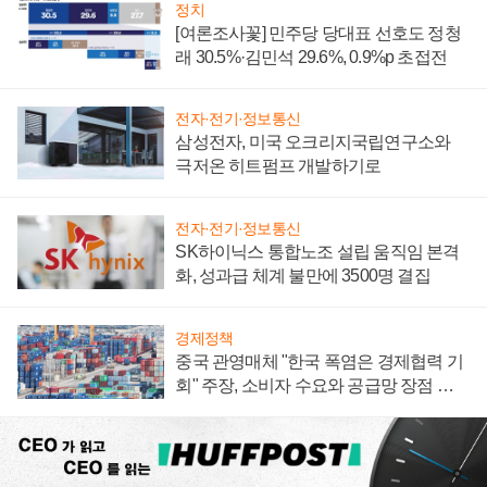
정치
[여론조사꽃] 민주당 당대표 선호도 정청
래 30.5%·김민석 29.6%, 0.9%p 초접전
전자·전기·정보통신
삼성전자, 미국 오크리지국립연구소와
극저온 히트펌프 개발하기로
전자·전기·정보통신
SK하이닉스 통합노조 설립 움직임 본격
화, 성과급 체계 불만에 3500명 결집
경제정책
중국 관영매체 "한국 폭염은 경제협력 기
회" 주장, 소비자 수요와 공급망 장점 강
조