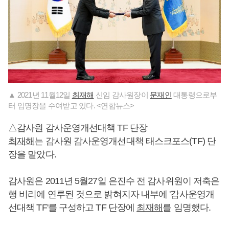
▲ 2021년 11월12일
최재해
신임 감사원장이
문재인
대통령으로부
터 임명장을 수여받고 있다. <연합뉴스>
△감사원 감사운영개선대책 TF 단장
최재해
는 감사원 감사운영개선대책 태스크포스(TF) 단
장을 맡았다.
감사원은 2011년 5월27일 은진수 전 감사위원이 저축은
행 비리에 연루된 것으로 밝혀지자 내부에 '감사운영개
선대책 TF'를 구성하고 TF 단장에
최재해
를 임명했다.