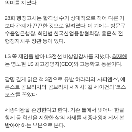
의미를 지녔다.
28회 행정고시는 합격생 수가 상대적으로 적어 다른 기
보다 관계가 끈끈한 것으로 알려졌다. 이 기에는 방문규
수출입은행장, 최만범 한국산업융합협회장, 홍윤식 전
행정자치부 장관 등이 있다.
LS 쪽 제안을 받아 LS전선 비상임감사를 지냈다.
최재해
는 명노현 LS 최고경영자(CEO)와 고등학교 동문이다.
감명 깊게 읽은 책 3권으로 유발 하라리의 '사피엔스', 에
른스트 곰브리치의 '곰브리치 세계사', 칼 세이건의 '코스
모스'를 꼽았다.
세종대왕을 존경한다고 한다. 기존 틀에서 벗어나 한글
창제 등 혁신을 지향한 삶의 자세를 세종대왕에게서 본
받아야 하는 부분으로 본다.